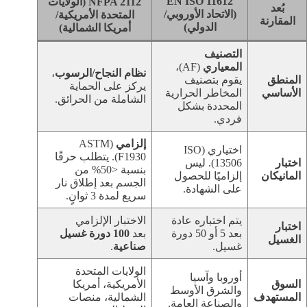
EN ISO 11612
NFPA 2112 (الولايات
بُعد
(الاتحاد الأوروبي/
المتحدة الأمريكية/
المقارنة
الدولي)
أمريكا الشمالية)
التصنيف
المعياري
(AF)،
نظام النجاح/الرسوب
،
المنطق
يقوم بتصنيف
يركز على الحماية
الأساسي
المخاطر الحرارية
الشاملة من الحرائق.
المحددة بشكل
فردي.
إلزامي
(ASTM
اختياري (ISO
F1930). يتطلب حرقًا
اختبار
13506). ليس
بنسبة <50% من
المانيكان
إلزاميًا للحصول
الجسم بعد إطلاق نار
على الشهادة.
سريع لمدة 3 ثوانٍ.
يتم اختباره عادة
الاختبار الإلزامي
اختبار
بعد 5 أو 50 دورة
بعد
100 دورة غسيل
الغسيل
غسيل.
صناعية
.
الولايات المتحدة
أوروبا وآسيا
السوق
الأمريكية، أمريكا
والشرق الأوسط
المستهدف
الشمالية، منصات
والصناعة العامة.