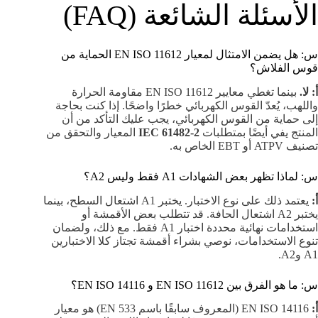
الأسئلة الشائعة (FAQ)
س: هل يضمن الامتثال لمعيار EN ISO 11612 الحماية من
قوس الفلاش؟
أ: لا.
بينما تغطي معايير EN ISO 11612 مقاومة الحرارة
واللهب، يُعدّ القوس الكهربائي خطرًا واضحًا. إذا كنت بحاجة
إلى حماية من القوس الكهربائي، يجب عليك التأكد من أن
المنتج يفي أيضًا بمتطلبات
IEC 61482-2
المعيار والتحقق من
تصنيف ATPV أو EBT الخاص به.
س: لماذا تظهر بعض الشهادات A1 ​​فقط وليس A2؟
أ:
يعتمد ذلك على نوع الاختبار. يختبر A1 اشتعال السطح، بينما
يختبر A2 اشتعال الحافة. ​​قد تتطلب بعض الأقمشة أو
استخدامات نهائية محددة اختبار A1 فقط. مع ذلك، ولضمان
تنوع الاستخدامات، نوصي بشراء أقمشة تجتاز كلا الاختبارين
A1 وA2.
س: ما هو الفرق بين EN ISO 11612 و EN ISO 14116؟
أ:
EN ISO 14116 (المعروف سابقًا باسم EN 533) هو معيار