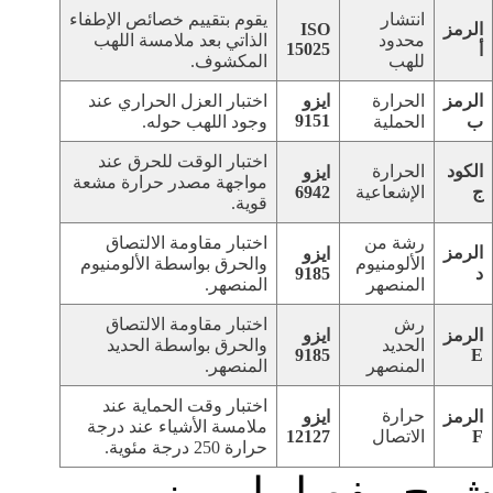
انتشار
يقوم بتقييم خصائص الإطفاء
الرمز
ISO
محدود
الذاتي بعد ملامسة اللهب
15025
أ
للهب
المكشوف.
الرمز
الحرارة
ايزو
اختبار العزل الحراري عند
9151
ب
الحملية
وجود اللهب حوله.
اختبار الوقت للحرق عند
الكود
الحرارة
ايزو
مواجهة مصدر حرارة مشعة
ج
الإشعاعية
6942
قوية.
رشة من
اختبار مقاومة الالتصاق
الرمز
ايزو
الألومنيوم
والحرق بواسطة الألومنيوم
د
9185
المنصهر
المنصهر.
رش
اختبار مقاومة الالتصاق
الرمز
ايزو
الحديد
والحرق بواسطة الحديد
9185
E
المنصهر
المنصهر.
اختبار وقت الحماية عند
حرارة
الرمز
ايزو
ملامسة الأشياء عند درجة
F
الاتصال
12127
حرارة 250 درجة مئوية.