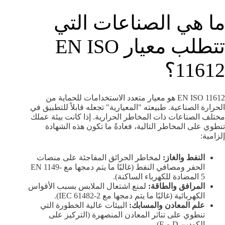
ما هي الصناعات التي
تتطلب معيار EN ISO
11612؟
EN ISO 11612 هو معيار متعدد الاستخدامات للحماية من
الحرارة الصناعية. طبيعته "المعيارية" تجعله قابلاً للتطبيق في
مختلف الصناعات ذات المخاطر الحرارية. إذا كانت بيئة عملك
تنطوي على المخاطر التالية، فعادةً ما تكون هذه الشهادة
إلزامية:
النفط والغاز:
لمخاطر الحرائق المفاجئة على منصات
الحفر ومصافي النفط (غالبًا ما يتم دمجها مع EN 1149-
5 المضادة للكهرباء الساكنة).
المرافق والطاقة:
لمنع اشتعال الملابس بسبب الأقواس
الكهربائية (غالبًا ما يتم دمجها مع IEC 61482-2).
علم المعادن والمسابك:
البيئات عالية الخطورة التي
تنطوي على تناثر المعادن المنصهرة (التركيز على
الكودين D و E).