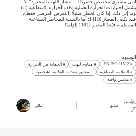
أدنى مستوى مخصص حصريًا لـ "انتشار اللهب المحدود". لا
يشمل اختبارات الحرارة الحملية (B) والحرارة الإشعاعية (C)
وما إلى ذلك. إذا كان الخطر ضئيلًا (التعرض العرضي فقط)،
فقد يكفي المعيار 14116؛ أما بالنسبة للمخاطر الصناعية
المنتظمة، فيُعدّ المعيار 11612 إلزاميًا.
الوسوم
EN ISO 11612
#
#
مقاوم للهب
#
الحماية من الحرارة
#
السلامة الصناعية
#
معايير معدات الوقاية الشخصية
#
ملابس واقية
سابق
التالي