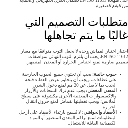
على شهادة EN ISO 11611 لضمان العزل الكهربائي والحماية
من البقع الصغيرة.
متطلبات التصميم التي
غالبًا ما يتم تجاهلها
اجتياز اختبار القماش وحده لا يجعل الثوب متوافقًا مع معيار
EN ISO 11612. يجب أن يلتزم الثوب النهائي بمواصفات
تصميم صارمة لمنع احتباس الحرارة أو المعدن المنصهر.
جيوب جانبية:
يجب أن تحتوي جميع الجيوب الخارجية
على غطاءات، ويجب أن يتجاوز عرض الغطاء فتحة
الجيب بما لا يقل عن 20 مم لمنع دخول الشرر.
المعدن المغطى:
يجب عدم ترك السحابات والأزرار
والإكسسوارات المعدنية الأخرى مكشوفة على سطح
الملابس؛ ويجب تغطيتها بقماش لمنع حروق انتقال
الحرارة.
الأصفاد والحواشي:
لا يُسمح بارتداء الأصفاد على أرجل
البنطلونات لمنع تراكم المعدن المنصهر أو المواد
الكيميائية القابلة للاشتعال.