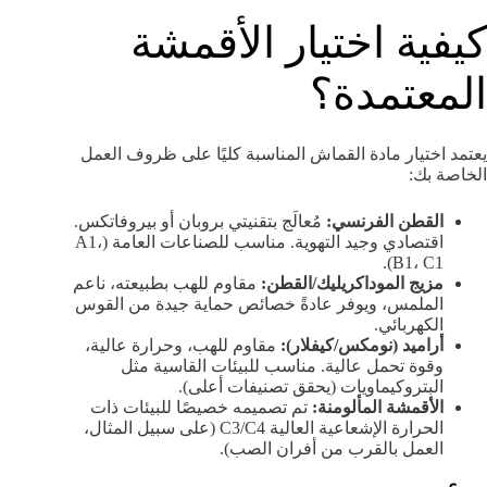
كيفية اختيار الأقمشة
المعتمدة؟
يعتمد اختيار مادة القماش المناسبة كليًا على ظروف العمل
الخاصة بك:
القطن الفرنسي:
مُعالَج بتقنيتي بروبان أو بيروفاتكس.
اقتصادي وجيد التهوية. مناسب للصناعات العامة (A1،
B1، C1).
مزيج الموداكريليك/القطن:
مقاوم للهب بطبيعته، ناعم
الملمس، ويوفر عادةً خصائص حماية جيدة من القوس
الكهربائي.
أراميد (نومكس/كيفلار):
مقاوم للهب، وحرارة عالية،
وقوة تحمل عالية. مناسب للبيئات القاسية مثل
البتروكيماويات (يحقق تصنيفات أعلى).
الأقمشة المألومنة:
تم تصميمه خصيصًا للبيئات ذات
الحرارة الإشعاعية العالية C3/C4 (على سبيل المثال،
العمل بالقرب من أفران الصب).