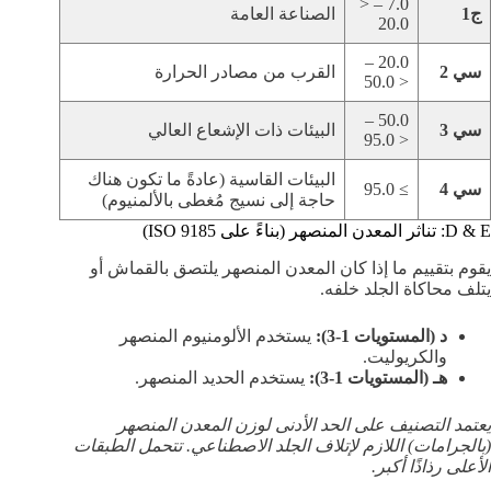
7.0 – <
ج1
الصناعة العامة
20.0
20.0 –
سي 2
القرب من مصادر الحرارة
< 50.0
50.0 –
سي 3
البيئات ذات الإشعاع العالي
< 95.0
البيئات القاسية (عادةً ما تكون هناك
سي 4
≥ 95.0
حاجة إلى نسيج مُغطى بالألمنيوم)
D & E: تناثر المعدن المنصهر (بناءً على ISO 9185)
يقوم بتقييم ما إذا كان المعدن المنصهر يلتصق بالقماش أو
يتلف محاكاة الجلد خلفه.
د (المستويات 1-3):
يستخدم الألومنيوم المنصهر
والكريوليت.
هـ (المستويات 1-3):
يستخدم الحديد المنصهر.
يعتمد التصنيف على الحد الأدنى لوزن المعدن المنصهر
(بالجرامات) اللازم لإتلاف الجلد الاصطناعي. تتحمل الطبقات
الأعلى رذاذًا أكبر.