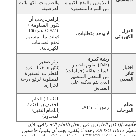
التلامس والبقع الكبيرة
والصدمات الكهربائية
من المواد المنصهرة.
العرضية.
إلزامي.
يجب أن
تكون المقاومة >
العزل
10^5 Ω عند 100
لا يوجد متطلبات.
الكهربائي
فولت تيار مستمر
لمنع الصدمات
الكهربائية.
رشة كبيرة
تناثر صغير
(D/E):
يقوم باختبار
اختبار
(تأثير):
اختبار عدد
كميات هائلة (جرامات)
تناثر
القطرات الصغيرة
من المعدن المنصهر
المعدن
المطلوبة لرفع درجة
الذي يتم سكبه على
الحرارة.
القماش.
الفئة 1 (اللحام
نظام
الخفيف) والفئة 2
رموز أداء AF.
الدرجات
(اللحام الثقيل/
المحدود).
خاتمة:
إذا كان العاملون في مجال اللحام الاحترافي، فإن
معيار EN ISO 11612 وحده لا يكفي. يجب أن يكونوا حاصلين