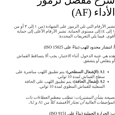
شرح مفصل لرموز
الأداء (AF)
تشير الأرقام التي تلي الرموز على الشهادة (من ١ إلى ٣ أو من
١ إلى ٤) إلى مستوى الحماية. تشير الأرقام الأعلى إلى حماية
أقوى. فيما يلي التعريفات المحددة:
أ: انتشار محدود للهب (بناءً على ISO 15025)
هذه هي عتبة الدخول. أثناء الاختبار، يجب ألا يتساقط القماش
أو يتقلص أو يتشقق.
A1 (الإشعال السطحي):
يتم تطبيق اللهب مباشرة على
سطح القماش لمدة 10 ثواني.
A2 (إشعال الحافة):
يتم تطبيق اللهب على الحافة
السفلية للقماش المطوي لمدة 10 ثواني.
نصيحة بشأن المشتريات: تتطلب معظم العطاءات ذات
المواصفات العالية أن تجتاز الأقمشة كلاً من A1 و A2.
ب: الحرارة الحملية (بناءً على ISO 9151)