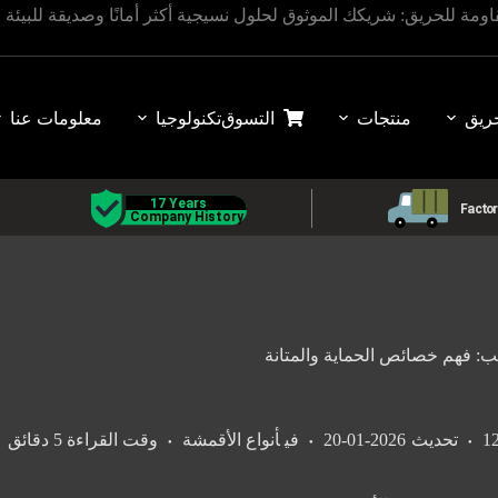
اومة للحريق: شريكك الموثوق لحلول نسيجية أكثر أمانًا وصديقة للبيئة
ريق
منتجات
التسوق
تكنولوجيا
معلومات عنا
: فهم خصائص الحماية والمتانة
تحديث
2026-01-20
في
أنواع الأقمشة
وقت القراءة
5 دقائق