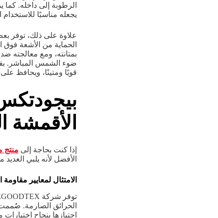
الرطوبة إلى داخله. كما 
يجعله مناسبًا للاستخدام 
علاوة على ذلك، توفر بعض
الحماية من الأشعة فوق ا
بمتانته، ومع معالجته ضد 
ضوء الشمس المباشر. بفض
قويًا ومتينًا، ويحافظ ع
بيجودتكس: 
الأقمشة ا
إذا كنت بحاجة إلى
منتج م
الأفضل لأنه يلبي العديد 
الامتثال لمعايير مقاومة 
الحرائق الصارمة. صُممت