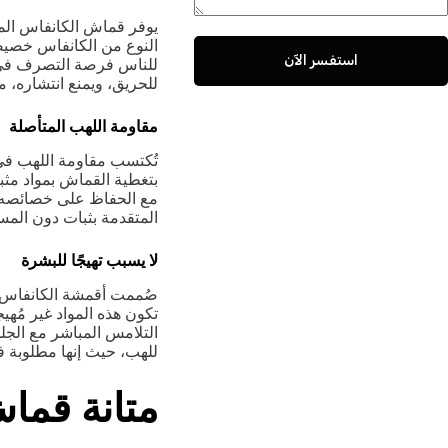
يوفر قماش الكانفاس المقا
النوع من الكانفاس خصيصًا
استفسر الآن
للناس فرصة التصرف في ح
للحريق، ويمنع انتشاره، م
مقاومة اللهب المتأصلة
تُكتسب مقاومة اللهب في ه
بتغطية القماش بمواد مثب
مع الحفاظ على خصائصه ال
المتقدمة بثبات دون الم
لا يسبب تهيجًا للبشرة
صُممت أقمشة الكانفاس ال
تكون هذه المواد غير مُهي
التلامس المباشر مع الجلد 
للهب، حيث إنها مطلوبة في
متانة قما