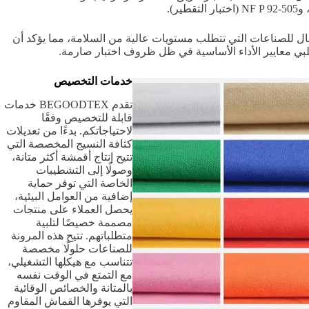
طير).
لبال للصناعات التي تتطلب مستويات عالية من السلامة، مما يؤكد أن
خدمات التخصيص
تقدم BEGOODTEX خدمات
قابلة للتخصيص وفقًا
لاحتياجاتكم. بدءًا من تعديلات
كثافة النسيج المخصصة التي
تتيح إنتاج أقمشة أكثر متانة،
وصولًا إلى التشطيبات
الخاصة التي توفر حماية
إضافية من العوامل البيئية،
يحصل العملاء على منتجات
مصممة خصيصًا لتلبية
متطلباتهم. تتيح هذه المرونة
للصناعات حلولًا مخصصة
تتناسب مع هيكلها التشغيلي،
مع التمتع في الوقت نفسه
بالمتانة والخصائص الوقائية
التي يوفرها القماش المقاوم