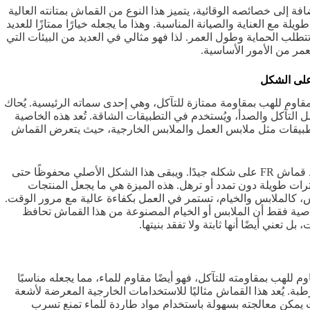
ة إلى خصائصه الوقائية، يتميز هذا النوع من القماش بمتانته العالية
يلة مع العناية والصيانة المناسبة. وهذا ما يجعله خيارًا ممتازًا للعديد
تتطلب الحماية وطول العمر. لذا فهو مثالي في العديد من البيئات التي
لعمر من الأمور الأساسية.
على الشكل
قاوم للهب بمقاومة ممتازة للتآكل، وهي إحدى سماته الرئيسية. يُحاك
 التآكل والصدأ، ويُستخدم في التطبيقات الشاقة. تُعد هذه الخاصية
يقات مثل ملابس العمل والملابس الخارجية، حيث يتعرض القماش
بالإضافة إلى ذلك، يحافظ قماش FR على شكله جيدًا. ويبقى هذا الشكل الأصلي محفوظًا حتى
ترات طويلة دون تمدد أو ترهل. هذه الميزة هي ما يجعل المنتجات
 كالملابس والخيام، تستمر في العمل بكفاءة عالية مع مرور الوقت.
لخاصية فقط أن الملابس أو الخيام المصنوعة من هذا القماش تحافظ
ل تعني أيضًا أنها ثابتة ولا تفقد بنيتها.
م للهب بمقاومته للتآكل، فهو أيضًا مقاوم للماء، مما يجعله مناسبًا
طبة. يُعد هذا القماش مثاليًا للاستخدامات الخارجية المعرضة لأشعة
يمكن معالجته بسهولة باستخدام مواد طاردة للماء تمنع تسرب