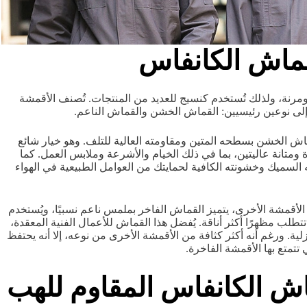
اش الكانفاس
ومرنة، ولذلك تُستخدم كنسيج للعديد من المنتجات. تُصنف الأقمشة
ى نوعين رئيسيين: القماش الخشن والقماش الناعم.
 الخشن بسطحه المتين ومقاومته العالية للتلف. وهو خيار شائع
 ومتانة عاليتين، بما في ذلك الخيام والأشرعة وملابس العمل. كما
 السميك وخشونته الكافية لحمايتك من العوامل الطبيعية في الهواء
قمشة الأخرى، يتميز القماش الفاخر بملمس ناعم نسبيًا، ويُستخدم
تتطلب مظهرًا أكثر أناقة. يُفضل هذا القماش للأعمال الفنية المعقدة،
زلية. ورغم أنه أكثر كثافة من الأقمشة الأخرى من نوعه، إلا أنه يحتفظ
ي تتمتع بها الأقمشة الفاخرة.
ش الكانفاس المقاوم للهب