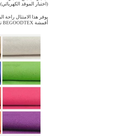
(اختبار الموقد الكهربائي)، وNF P 92-505 (اختبار التق
يوفر هذا الامتثال راحة ا
أقمشة BEGOODTEX تلبي معايير الأداء الأساسية في ظل ظروف اختبار صارمة.