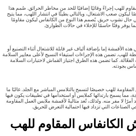
وم للهب إجراءً وقائيًا إضافيًا للحد من مخاطر الحرائق. صُمم هذا
 ليكون صعب الاشتعال، وبالتالي بطيئًا في انتشار اللهب، مما يتيح
ال نشوب حريق. يُصمم هذا النوع من الكانفاس ليكون مقاومًا
ما يوفر وقتًا حاسمًا للإخلاء في حالات الطوارئ.
ذه الأقمشة إما بإضافة ألياف غير قابلة للاشتعال أثناء التصنيع أو
طة للهب. تضمن هذه الإجراءات استيفاء النسيج لأعلى معايير السلامة
فعّالة. كما تضمن هذه الطرق اجتياز القماش لاختبارات السلامة
ساس بجودته.
مقاومة للهب خصيصًا لتسمح بالتلامس المباشر مع الجلد. غالبًا ما
جة، مما يسمح بارتدائها كملابس أو استخدامها في تطبيقات يكون فيها
أمرًا لا مفر منه. ولذلك، تُعد مثاليةً لأقمشة ملابس العمل المقاومة
 الصناعات التي تزداد فيها احتمالية التعرض للحريق.
ش الكانفاس المقاوم للهب