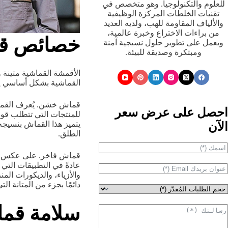
للعلوم والتكنولوجيا. وهو متخصص في
تقنيات الخلطات المركزة الوظيفية
والألياف المقاومة للهب، ولديه العديد
من براءات الاختراع وخبرة عالمية،
خصائص قم
ويعمل على تطوير حلول نسيجية آمنة
ومبتكرة وصديقة للبيئة.
الأقمشة القماشية متينة 
القماشية بشكل أساسي إل
قماش خشن. يُعرف القماش
احصل على عرض سعر
للمنتجات التي تتطلب قوة
الآن
يتميز هذا القماش بنسيجه
الطلق.
قماش فاخر. على عكس الأ
عادةً في التطبيقات التي 
والأزياء، والديكورات المن
دائمًا بجزء من المتانة الت
سلامة قما