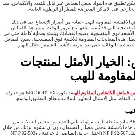
يمكن تطبيق هذه المواد لجعل القماش غير قابل للتمدد والانكماش، مما
الخارجي في الأماكن المعرضة للمطر أو الرطوبة العالية.
 الأقمشة المقاومة للهب حماية من أضرار الإشعاع، بما في ذلك
لبنفسجية التي قد تُسبب تلفها مع مرور الوقت. يتميز هذا القماش
الأشعة فوق البنفسجية، يصبح اقتصاديًا، ويتمتع بحماية كاملة حتى في
ل هذه المعالجات المقاومة للأشعة فوق البنفسجية، يصبح القماش
لى خصائصه الوقائية حتى بعد تعرضه لأشعة الشمس خلال النهار.
الخيار الأمثل لمنتجات
لمقاومة للهب
ن قماش الكانفاس المقاوم للهب
قد يكون BEGOODTEX هو خيارك
من النقاط مثل الامتثال لمعايير السلامة ونطاق التطبيق الواسع.
اللهب
توفر شركة BEGOODTEX مادة مثبطة للهب موثوقة تلبي العديد من معايير السلامة من
 هذه الأقمشة لتحمل مصادر الاشتعال دون أن تتشوه، وذلك من خلال
اجتيازها بنجاح اختبارات مثل NF P 92-507 (اختبار حريق العناصر الزخرفية)، وNF P 92-503