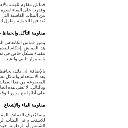
قماش مقاوم للهب: بالإضاف
وقدرته على البقاء لفترة طو
من البيئات القاسية التي 
تُعد فيها الحماية وطول ا
مقاومة التآكل والحفاظ 
يتميز قماش الكانفاس الم
هذا القماش بإحكام ليتحمل
مفيدة بشكل خاص في تطب
باستمرار للثني والشد.
بعد الاستخدام والتآكل لف
المصنوعة من هذا القماش،
وبالتالي، لا تعني هذه ا
على أدائها مع مرور الوقت، ب
مقاومة الماء والإشعاع
بينما يُعرف القماش المقاو
للاستخدام في البيئات الر
الشمس أو الرطوبة، حيث 