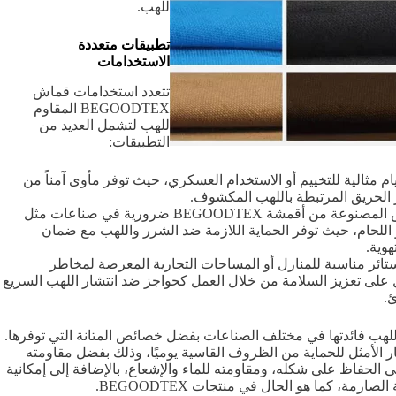
للهب.
تطبيقات متعددة
الاستخدامات
تتعدد استخدامات قماش
BEGOODTEX المقاوم
للهب لتشمل العديد من
التطبيقات:
يام مثالية للتخييم أو الاستخدام العسكري، حيث توفر مأوى آمناً من
الحريق المرتبطة باللهب المكشوف.
تُعد الملابس المصنوعة من أقمشة BEGOODTEX ضرورية في صناعات مثل
 اللحام، حيث توفر الحماية اللازمة ضد الشرر واللهب مع ضمان
هوية.
لستائر مناسبة للمنازل أو المساحات التجارية المعرضة لمخاطر
على تعزيز السلامة من خلال العمل كحواجز ضد انتشار اللهب السريع
ئ.
للهب فائدتها في مختلف الصناعات بفضل خصائص المتانة التي توفرها.
يار الأمثل للحماية من الظروف القاسية يوميًا، وذلك بفضل مقاومته
لى الحفاظ على شكله، ومقاومته للماء والإشعاع، بالإضافة إلى إمكانية
صارمة، كما هو الحال في منتجات BEGOODTEX.