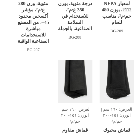
لمعيار NFPA
درجة مئوية، بوزن
مئوية، وزن 280
2112، بوزن 480
350 غ/م²،
غ/م²، مؤشر
جم/م²، مناسب
للاستخدام في
أكسجين محدود
للحام
السلامة
45+، من المصنع
الصناعية، بالجملة
مباشرة
BG-209
للاستخدامات
BG-208
الصناعية الواقية
BG-207
العرض: ١٦٠ سم |
العرض: ١٦٠ سم |
الوزن: ١٥١-٢٠٠
الوزن: ١٥١-٢٠٠
جم/م²
جم/م²
قماش محبوك
قماش مقاوم