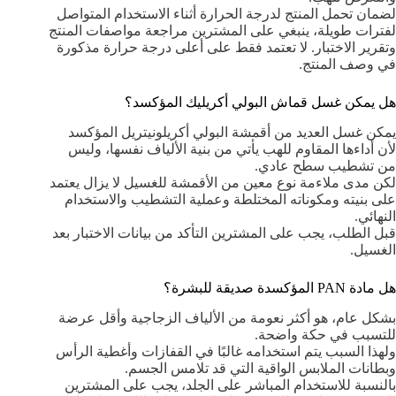
لضمان تحمل المنتج لدرجة الحرارة أثناء الاستخدام المتواصل
لفترات طويلة، ينبغي على المشترين مراجعة مواصفات المنتج
وتقرير الاختبار. لا تعتمد فقط على أعلى درجة حرارة مذكورة
في وصف المنتج.
هل يمكن غسل قماش البولي أكريليك المؤكسد؟
يمكن غسل العديد من أقمشة البولي أكريلونيتريل المؤكسد
لأن أداءها المقاوم للهب يأتي من بنية الألياف نفسها، وليس
من تشطيب سطح عادي.
لكن مدى ملاءمة نوع معين من الأقمشة للغسيل لا يزال يعتمد
على بنيته ومكوناته المختلطة وعملية التشطيب والاستخدام
النهائي.
قبل الطلب، يجب على المشترين التأكد من بيانات الاختبار بعد
الغسيل.
هل مادة PAN المؤكسدة صديقة للبشرة؟
بشكل عام، هو أكثر نعومة من الألياف الزجاجية وأقل عرضة
للتسبب في حكة واضحة.
ولهذا السبب يتم استخدامه غالبًا في القفازات وأغطية الرأس
وبطانات الملابس الواقية التي قد تلامس الجسم.
بالنسبة للاستخدام المباشر على الجلد، يجب على المشترين