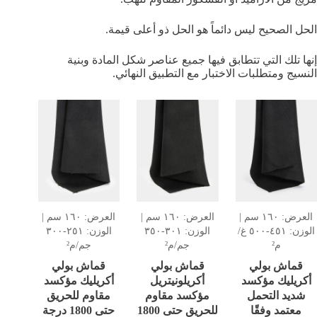
الحل الصحيح ليس دائماً هو الحل ذو أعلى قيمة.
إنها تلك التي تتطابق فيها جميع عناصر شكل المادة وبنية
النسيج ومتطلبات الاختبار مع التطبيق النهائي.
العرض: ١٦٠ سم |
العرض: ١٦٠ سم |
العرض: ١٦٠ سم |
الوزن: ٤٥١-٥٠٠ غ/
الوزن: ٣٠١-٣٥٠
الوزن: ٢٥١-٣٠٠
م²
جم/م²
جم/م²
قماش بولي
قماش بولي
قماش بولي
أكريليك مؤكسد
أكريلونيتريل
أكريليك مؤكسد
شديد التحمل
مؤكسد مقاوم
مقاوم للحريق
معتمد وفقًا
للحريق حتى 1800
حتى 1800 درجة