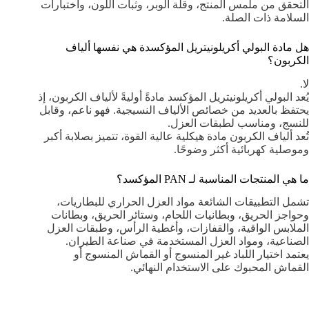
التحقق من ملمس المنتج، وقلة الوبر، وثبات اللون، واختبارات
السلامة ذات الصلة.
هل مادة البولي أكريلونيتريل المؤكسدة هي نفسها ألياف
الكربون؟
لا.
يُعد البولي أكريلونيتريل المؤكسد مادةً أوليةً لألياف الكربون، إذ
يحتفظ بالعديد من خصائص الألياف النسيجية. فهو ناعم، وقابل
للنسج، ومناسب لطبقات العزل.
تُعد ألياف الكربون مادة هيكلية عالية القوة، تتميز بصلابة أكبر
وموصلية كهربائية أكثر وضوحًا.
ما هي المنتجات المناسبة لـ PAN المؤكسد؟
تشمل التطبيقات الشائعة مواد العزل الحراري للبطاريات،
وحواجز الحريق، وبطانيات اللحام، وستائر الحريق، وبطانات
الملابس الواقية، والقفازات، وأغطية الرأس، وطبقات العزل
الصناعية، ومواد العزل المستخدمة في صناعة الطيران.
يعتمد اختيار اللباد غير المنسوج أو القماش المنسوج أو
القماش المحبوك على الاستخدام النهائي.