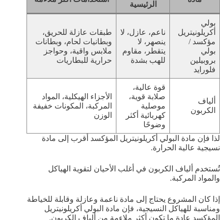
الرئيسية
بولي
أكريلونيتريل
ناعم، عازل، لا
طبقات عازلة للحريق،
مؤكسد /
ينصهر، لا
وبطانيات لحام، وبطانات
بولي
يتقطر، مقاوم
ملابس واقية، وحواجز
بروبيلين
للهب بشدة
حرارية للبطاريات
فلورايد
قوة عالية،
صلابة قوية،
الأجزاء الهيكلية، المواد
ألياف
موصلية
المركبة، المكونات خفيفة
الكربون
كهربائية أكثر
الوزن
وضوحًا
لذا فإن مادة البولي أكريلونيتريل المؤكسد أقرب إلى مادة
نسيجية عالية الحرارة.
تُستخدم ألياف الكربون في أغلب الأحيان لتقوية الهياكل
والمواد المركبة.
إذا كان المشروع يحتاج إلى مادة ناعمة وعازلة وقابلة للخياطة
ومناسبة للهياكل النسيجية، فإن مادة البولي أكريلونيتريل
المؤكسد عادة ما تكون أكثر ملاءمة من ألياف الكربون.