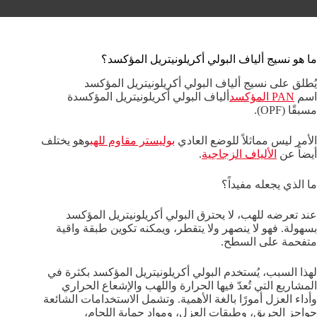
ما هو نسيج ألياف البولي أكريلونيتريل المؤكسد؟
يُطلق على نسيج ألياف البولي أكريلونيتريل المؤكسد
اسم
PAN المؤكسد
ألياف البولي أكريلونيتريل المؤكسدة
مسبقًا (OPF).
الأمر ليس مماثلاً للوضع العادي
بوليستر مقاوم للهب
وهو يختلف
أيضاً عن
الألياف الزجاجية
.
ما الذي يجعله مفيداً؟
عند تعرضه للهب، لا يحترق البولي أكريلونيتريل المؤكسد
بسهولة. فهو لا ينصهر ولا يتقطر، ويمكنه تكوين طبقة واقية
متفحمة على السطح.
لهذا السبب، يُستخدم البولي أكريلونيتريل المؤكسد بكثرة في
المشاريع التي تُعدّ فيها الحرارة واللهب والإشعاع الحراري
وأداء العزل أمورًا بالغة الأهمية. وتشمل الاستخدامات الشائعة
حواجز الحريق، وطبقات العزل، ومواد حماية اللحام،