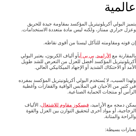
عالمية
يتميز البولي أكريلونيتريل المؤكسد بمقاومة جيدة للحريق
وعزل حراري ممتاز، ولكنه ليس مادة متعددة الاستخدامات.
إن قوته ومقاومته للتآكل ليستا من أقوى نقاطه.
بالمقارنة مع
الأراميد
,
بي بي آي
أو ألياف الكربون، يعتبر البولي
أكريلونيتريل المؤكسد أفضل للعزل من التعرض للشد طويل
الأمد أو الاحتكاك الشديد أو الإجهاد الميكانيكي العالي.
ولهذا السبب، لا يُستخدم البولي أكريلونيتريل المؤكسد بمفرده
في كثير من الأحيان في الملابس الواقية والقفازات وأغطية
الرأس أو منتجات الحماية الصناعية.
يمكن دمجه مع الأراميد،
فيسكوز مقاوم للاشتعال
، الألياف
الزجاجية، أو مواد أخرى لتحقيق التوازن بين العزل والقوة
والراحة والمتانة.
بعبارات بسيطة: