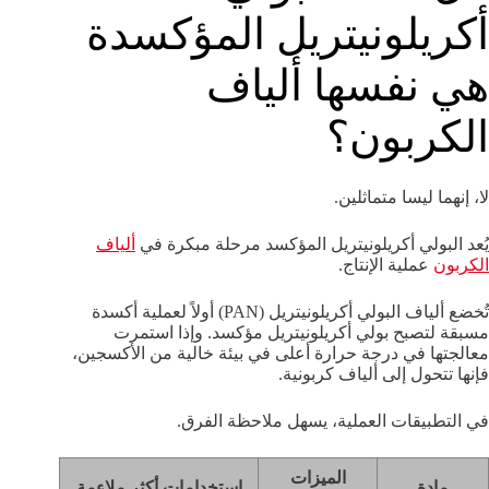
أكريلونيتريل المؤكسدة
هي نفسها ألياف
الكربون؟
لا، إنهما ليسا متماثلين.
يُعد البولي أكريلونيتريل المؤكسد مرحلة مبكرة في
ألياف
الكربون
عملية الإنتاج.
تُخضع ألياف البولي أكريلونيتريل (PAN) أولاً لعملية أكسدة
مسبقة لتصبح بولي أكريلونيتريل مؤكسد. وإذا استمرت
معالجتها في درجة حرارة أعلى في بيئة خالية من الأكسجين،
فإنها تتحول إلى ألياف كربونية.
في التطبيقات العملية، يسهل ملاحظة الفرق.
الميزات
مادة
استخدامات أكثر ملاءمة