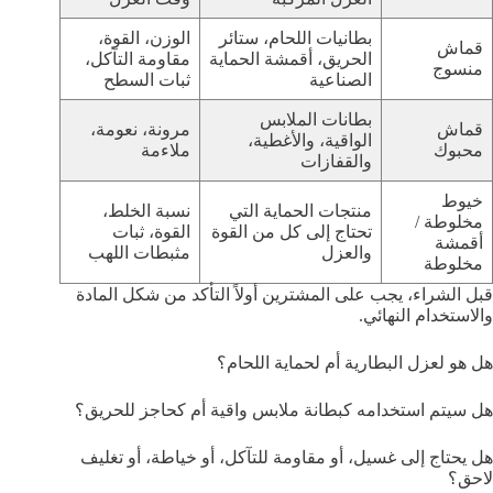
بطانيات اللحام، ستائر
الوزن، القوة،
قماش
الحريق، أقمشة الحماية
مقاومة التآكل،
منسوج
الصناعية
ثبات السطح
بطانات الملابس
قماش
مرونة، نعومة،
الواقية، والأغطية،
محبوك
ملاءمة
والقفازات
خيوط
منتجات الحماية التي
نسبة الخلط،
مخلوطة /
تحتاج إلى كل من القوة
القوة، ثبات
أقمشة
والعزل
مثبطات اللهب
مخلوطة
قبل الشراء، يجب على المشترين أولاً التأكد من شكل المادة
والاستخدام النهائي.
هل هو لعزل البطارية أم لحماية اللحام؟
هل سيتم استخدامه كبطانة ملابس واقية أم كحاجز للحريق؟
هل يحتاج إلى غسيل، أو مقاومة للتآكل، أو خياطة، أو تغليف
لاحق؟