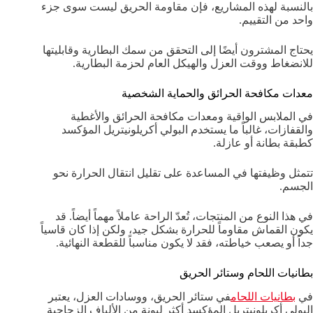
بالنسبة لهذه المشاريع، فإن مقاومة الحريق ليست سوى جزء
واحد من التقييم.
يحتاج المشترون أيضًا إلى التحقق من سمك البطارية وقابليتها
للانضغاط ووقت العزل والهيكل العام لحزمة البطارية.
معدات مكافحة الحرائق والحماية الشخصية
في الملابس الواقية ومعدات مكافحة الحرائق والأغطية
والقفازات، غالباً ما يستخدم البولي أكريلونيتريل المؤكسد
كطبقة بطانة أو عازلة.
تتمثل وظيفتها في المساعدة على تقليل انتقال الحرارة نحو
الجسم.
في هذا النوع من المنتجات، تُعدّ الراحة عاملاً مهماً أيضاً. قد
يكون القماش مقاوماً للحرارة بشكل جيد، ولكن إذا كان قاسياً
جداً أو يصعب خياطته، فقد لا يكون مناسباً للقطعة النهائية.
بطانيات اللحام وستائر الحريق
في
بطانيات اللحام
في ستائر الحريق، ووسادات العزل، يعتبر
البولي أكريلونيتريل المؤكسد أكثر ليونة من الألياف الزجاجية