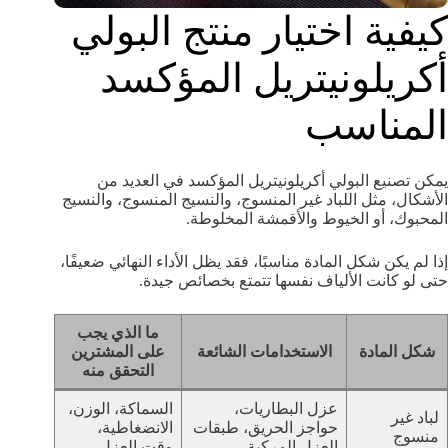
كيفية اختيار منتج البولي
أكريلونيتريل المؤكسد
المناسب
يمكن تصنيع البولي أكريلونيتريل المؤكسد في العديد من
الأشكال، مثل اللباد غير المنسوج، والنسيج المنسوج، والنسيج
المحبوك، أو الخيوط والأقمشة المخلوطة.
إذا لم يكن شكل المادة مناسبًا، فقد يظل الأداء النهائي ضعيفًا،
حتى لو كانت الألياف نفسها تتمتع بخصائص جيدة.
ما الذي يجب
شكل المادة
الاستخدامات الشائعة
على المشترين
التحقق منه
عزل البطاريات،
السماكة، الوزن،
لباد غير
حواجز الحريق، طبقات
الانضغاطية،
منسوج
العزل المركبة
وقت العزل