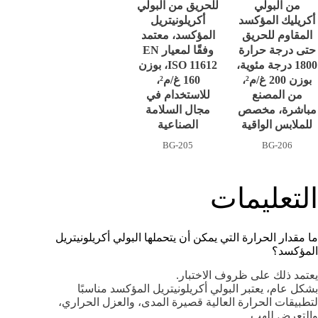
من البولي
للحريق من البولي
أكريليك المؤكسد
أكريلونيتريل
المقاوم للحريق
المؤكسد، معتمد
حتى درجة حرارة
وفقًا لمعيار EN
1800 درجة مئوية،
ISO 11612، بوزن
بوزن 200 غ/م²،
160 غ/م²،
من المصنع
للاستخدام في
مباشرة، مخصص
مجال السلامة
للملابس الواقية
الصناعية
BG-205
BG-206
التعليمات
ما مقدار الحرارة التي يمكن أن يتحملها البولي أكريلونيتريل
المؤكسد؟
يعتمد ذلك على ظروف الاختبار.
بشكل عام، يعتبر البولي أكريلونيتريل المؤكسد مناسبًا
لتطبيقات الحرارة العالية قصيرة المدى، والعزل الحراري،
والتعرض للهب.