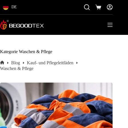
Zum
Inhalt
DE
Einkaufswagen
springen
Kategorie
Waschen & Pflege
Blog
Kauf- und Pflegeleitfäden
Startseite
Waschen & Pflege