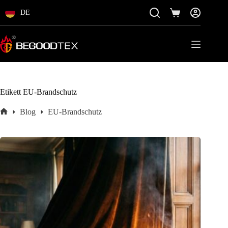
Zum
Inhalt
DE
Einkaufswagen
springen
Etikett
EU-Brandschutz
Blog
EU-Brandschutz
Startseite