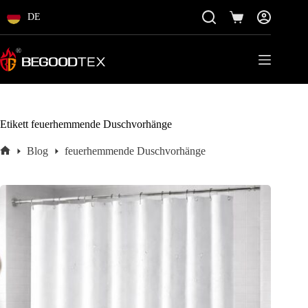
Zum
Inhalt
DE
Einkaufswagen
springen
Etikett
feuerhemmende Duschvorhänge
Blog
feuerhemmende Duschvorhänge
Startseite