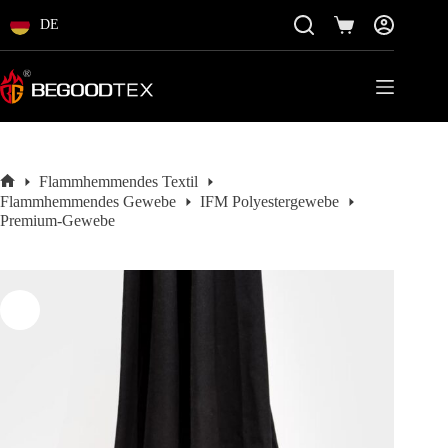
Zum
Inhalt
DE
Einkaufswagen
springen
Flammhemmendes Textil
Startseite
Flammhemmendes Gewebe
IFM Polyestergewebe
Premium-Gewebe