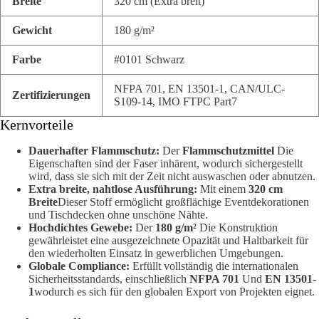
Breite
320 cm (Extra breit)
Gewicht
180 g/m²
Farbe
#0101 Schwarz
NFPA 701, EN 13501-1, CAN/ULC-
Zertifizierungen
S109-14, IMO FTPC Part7
Kernvorteile
Dauerhafter Flammschutz:
Der
Flammschutzmittel
Die
Eigenschaften sind der Faser inhärent, wodurch sichergestellt
wird, dass sie sich mit der Zeit nicht auswaschen oder abnutzen.
Extra breite, nahtlose Ausführung:
Mit einem
320 cm
Breite
Dieser Stoff ermöglicht großflächige Eventdekorationen
und Tischdecken ohne unschöne Nähte.
Hochdichtes Gewebe:
Der
180 g/m²
Die Konstruktion
gewährleistet eine ausgezeichnete Opazität und Haltbarkeit für
den wiederholten Einsatz in gewerblichen Umgebungen.
Globale Compliance:
Erfüllt vollständig die internationalen
Sicherheitsstandards, einschließlich
NFPA 701
Und
EN 13501-
1
wodurch es sich für den globalen Export von Projekten eignet.