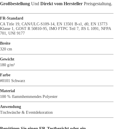
Großbestellung
Und
Direkt vom Hersteller
Preisgestaltung.
FR-Standard
CA Title 19
,
CAN/ULC-S109-14
,
EN 13501 B-s1, d0
,
EN 13773
Klasse 1
,
GOST R 50810-95
,
IMO FTPC Teil 7
,
JIS L 1091
,
NFPA
701
,
UNI 9177
Breite
320 cm
Gewicht
180 g/m²
Farbe
#0101 Schwarz
Material
100 % flammhemmendes Polyester
Anwendung
Tischwäsche & Eventdekoration
Benötigen Sie einen FR-Testbericht oder ein