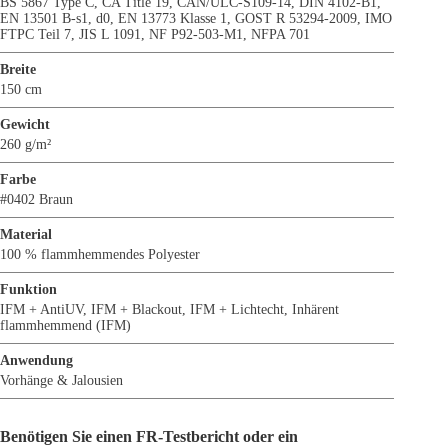
BS 5867 Type C
,
CA Title 19
,
CAN/ULC-S109-14
,
DIN 4102-B1
,
EN 13501 B-s1, d0
,
EN 13773 Klasse 1
,
GOST R 53294-2009
,
IMO
FTPC Teil 7
,
JIS L 1091
,
NF P92-503-M1
,
NFPA 701
Breite
150 cm
Gewicht
260 g/m²
Farbe
#0402 Braun
Material
100 % flammhemmendes Polyester
Funktion
IFM + AntiUV
,
IFM + Blackout
,
IFM + Lichtecht
,
Inhärent
flammhemmend (IFM)
Anwendung
Vorhänge & Jalousien
Benötigen Sie einen FR-Testbericht oder ein