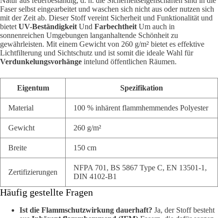
Natur aus feuerbeständig, d. h. die Sicherheitseigenschaften sind in die
Faser selbst eingearbeitet und waschen sich nicht aus oder nutzen sich
mit der Zeit ab. Dieser Stoff vereint Sicherheit und Funktionalität und
bietet
UV-Beständigkeit
Und
Farbechtheit
Um auch in
sonnenreichen Umgebungen langanhaltende Schönheit zu
gewährleisten. Mit einem Gewicht von 260 g/m² bietet es effektive
Lichtfilterung und Sichtschutz und ist somit die ideale Wahl für
Verdunkelungsvorhänge
intelund öffentlichen Räumen.
Eigentum
Spezifikation
Material
100 % inhärent flammhemmendes Polyester
Gewicht
260 g/m²
Breite
150 cm
NFPA 701, BS 5867 Type C, EN 13501-1,
Zertifizierungen
DIN 4102-B1
Häufig gestellte Fragen
Ist die Flammschutzwirkung dauerhaft?
Ja, der Stoff besteht