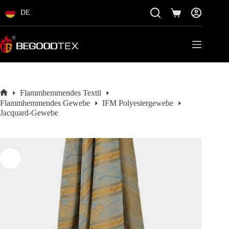
Zum
Inhalt
DE
Einkaufswagen
springen
Flammhemmendes Textil
Startseite
Flammhemmendes Gewebe
IFM Polyestergewebe
Jacquard-Gewebe