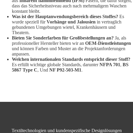
aus
Inhärent flammhemmend (IFM)
Fasern, die dafür sorgen,
dass das Sicherheitsniveau auch nach mehrmaligem Waschen
konstant bleibt.
Was ist der Hauptanwendungsbereich dieses Stoffes?
Es
wurde speziell für
Vorhänge und Jalousien
in vertraglich
gebundenen Umgebungen wietel, Krankenhäusern und
Theatern.
Bieten Sie Sonderfarben für Großbestellungen an?
Ja, als
professioneller Hersteller bieten wir an
OEM-Dienstleistungen
und können Farben und Muster an die Projektanforderungen
anpassen.
Welchen internationalen Standards entspricht dieser Stoff?
Es erfüllt wichtige globale Standards, darunter
NFPA 701
,
BS
5867 Type C
, Und
NF P92-503-M1
.
Textiltechnologien und kundenspezifische Designlösungen