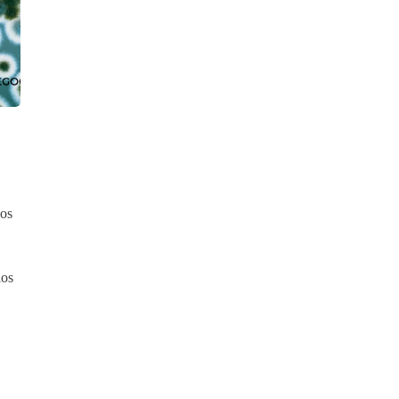
dos
los