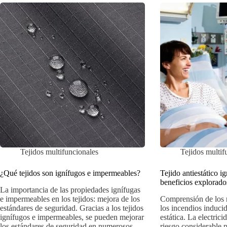
Tejidos multifuncionales
Tejidos multif
¿Qué tejidos son ignífugos e impermeables?
Tejido antiestático i
beneficios explorado
La importancia de las propiedades ignífugas
e impermeables en los tejidos: mejora de los
Comprensión de los 
estándares de seguridad. Gracias a los tejidos
los incendios inducid
ignífugos e impermeables, se pueden mejorar
estática. La electrici
los estándares de seguridad en numerosos
riesgo considerable 