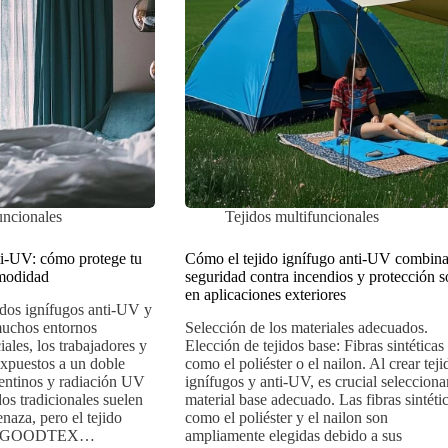
uncionales
Tejidos multifuncionales
ti-UV: cómo protege tu
Cómo el tejido ignífugo anti-UV combin
omodidad
seguridad contra incendios y protección s
en aplicaciones exteriores
jidos ignífugos anti-UV y
muchos entornos
Selección de los materiales adecuados.
iales, los trabajadores y
Elección de tejidos base: Fibras sintéticas
 expuestos a un doble
como el poliéster o el nailon. Al crear teji
pentinos y radiación UV
ignífugos y anti-UV, es crucial seleccionar
os tradicionales suelen
material base adecuado. Las fibras sintéti
naza, pero el tejido
como el poliéster y el nailon son
e BEGOODTEX…
ampliamente elegidas debido a sus