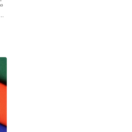
no
,…