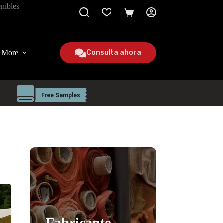
enibles
Carro
de
la
compra
More
Consulta ahora
Fabricante