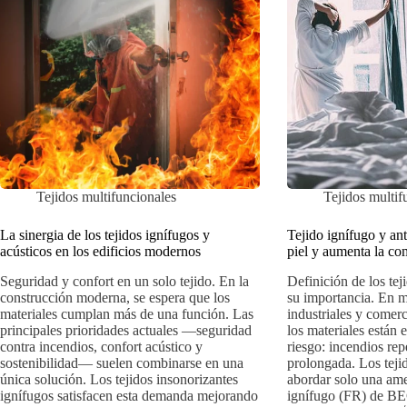
Tejidos multifuncionales
Tejidos multif
La sinergia de los tejidos ignífugos y
Tejido ignífugo y an
acústicos en los edificios modernos
piel y aumenta la c
Seguridad y confort en un solo tejido. En la
Definición de los te
construcción moderna, se espera que los
su importancia. En 
materiales cumplan más de una función. Las
industriales y comerc
principales prioridades actuales —seguridad
los materiales están
contra incendios, confort acústico y
riesgo: incendios re
sostenibilidad— suelen combinarse en una
prolongada. Los tejid
única solución. Los tejidos insonorizantes
abordar solo una ame
ignífugos satisfacen esta demanda mejorando
ignífugo (FR) d