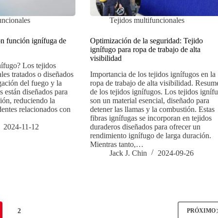
uncionales
Tejidos multifuncionales
on función ignífuga de
Optimización de la seguridad: Tejido
ignífugo para ropa de trabajo de alta
visibilidad
nífugo? Los tejidos
ales tratados o diseñados
Importancia de los tejidos ignífugos en la
agación del fuego y la
ropa de trabajo de alta visibilidad. Resum
os están diseñados para
de los tejidos ignífugos. Los tejidos igníf
ción, reduciendo la
son un material esencial, diseñado para
dentes relacionados con
detener las llamas y la combustión. Estas
.
fibras ignífugas se incorporan en tejidos
2024-11-12
duraderos diseñados para ofrecer un
rendimiento ignífugo de larga duración.
Mientras tanto,…
Jack J. Chin
2024-09-26
2
PRÓXIMO