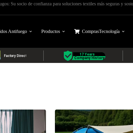
fugos: Su socio de confianza para soluciones textiles más seguras y sost
idos Antifuego
Productos
Compras
Tecnología