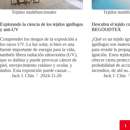
Tejidos multifuncionales
Tejidos multif
Explorando la ciencia de los tejidos ignífugos
Descubra el tejido c
y anti-UV
BEGOODTEX
Comprender los riesgos de la exposición a
¿Qué es un tejido ig
los rayos UV. La luz solar, si bien es una
ignífugos son materi
fuente importante de energía para la vida,
para resistir la prop
también libera radiación ultravioleta (UV),
ignición. Estos tejid
que es dañina y puede provocar cáncer de
ofrecer cierta protec
piel, envejecimiento cutáneo y ocular, y
probabilidad de acci
daños. Esta exposición puede causar…
incendios, de ahí su.
Jack J. Chin
2024-11-26
Jack J. Chin
1