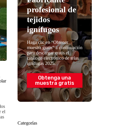
profesional de
tejidos
ignífugos
Haga clic en “Obtener
muestra gratis” a continuación
para descargar gratis el
catálogo electrónico de telas
ignífugas 2025.
a
Obtenga una
olar
muestra gratis
dos
 el
cas
Categorías