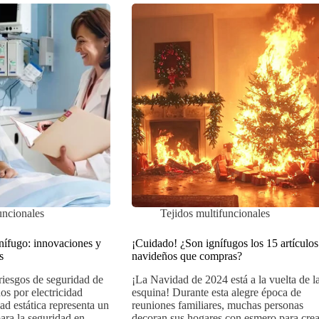
uncionales
Tejidos multifuncionales
gnífugo: innovaciones y
¡Cuidado! ¿Son ignífugos los 15 artículos
s
navideños que compras?
riesgos de seguridad de
¡La Navidad de 2024 está a la vuelta de l
os por electricidad
esquina! Durante esta alegre época de
dad estática representa un
reuniones familiares, muchas personas
para la seguridad en
decoran sus hogares con esmero para crea