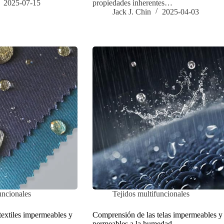
2025-07-15
propiedades inherentes…
Jack J. Chin
2025-04-03
uncionales
Tejidos multifuncionales
textiles impermeables y
Comprensión de las telas impermeables y
permeables a la humedad