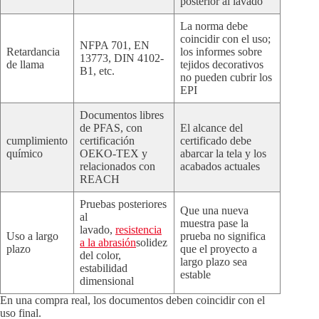
posterior al lavado
La norma debe
coincidir con el uso;
NFPA 701, EN
Retardancia
los informes sobre
13773, DIN 4102-
de llama
tejidos decorativos
B1, etc.
no pueden cubrir los
EPI
Documentos libres
de PFAS, con
El alcance del
cumplimiento
certificación
certificado debe
químico
OEKO-TEX y
abarcar la tela y los
relacionados con
acabados actuales
REACH
Pruebas posteriores
Que una nueva
al
muestra pase la
lavado,
resistencia
Uso a largo
prueba no significa
a la abrasión
solidez
plazo
que el proyecto a
del color,
largo plazo sea
estabilidad
estable
dimensional
En una compra real, los documentos deben coincidir con el
uso final.