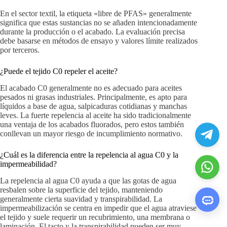
En el sector textil, la etiqueta «libre de PFAS» generalmente
significa que estas sustancias no se añaden intencionadamente
durante la producción o el acabado. La evaluación precisa
debe basarse en métodos de ensayo y valores límite realizados
por terceros.
¿Puede el tejido C0 repeler el aceite?
El acabado C0 generalmente no es adecuado para aceites
pesados ​​ni grasas industriales. Principalmente, es apto para
líquidos a base de agua, salpicaduras cotidianas y manchas
leves. La fuerte repelencia al aceite ha sido tradicionalmente
una ventaja de los acabados fluorados, pero estos también
conllevan un mayor riesgo de incumplimiento normativo.
¿Cuál es la diferencia entre la repelencia al agua C0 y la
impermeabilidad?
La repelencia al agua C0 ayuda a que las gotas de agua
resbalen sobre la superficie del tejido, manteniendo
generalmente cierta suavidad y transpirabilidad. La
impermeabilización se centra en impedir que el agua atraviese
el tejido y suele requerir un recubrimiento, una membrana o
laminación. El tacto y la transpirabilidad pueden ser muy