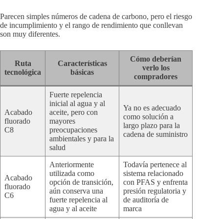
Parecen simples números de cadena de carbono, pero el riesgo
de incumplimiento y el rango de rendimiento que conllevan
son muy diferentes.
Cómo deberían
Ruta
Características
verlo los
tecnológica
básicas
compradores
Fuerte repelencia
inicial al agua y al
Ya no es adecuado
Acabado
aceite, pero con
como solución a
fluorado
mayores
largo plazo para la
C8
preocupaciones
cadena de suministro
ambientales y para la
salud
Anteriormente
Todavía pertenece al
utilizada como
sistema relacionado
Acabado
opción de transición,
con PFAS y enfrenta
fluorado
aún conserva una
presión regulatoria y
C6
fuerte repelencia al
de auditoría de
agua y al aceite
marca