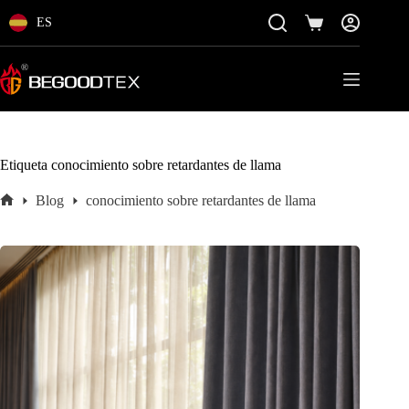
Saltar
al
ES
Carro
contenido
de
la
compra
Etiqueta
conocimiento sobre retardantes de llama
Blog
conocimiento sobre retardantes de llama
Inicio