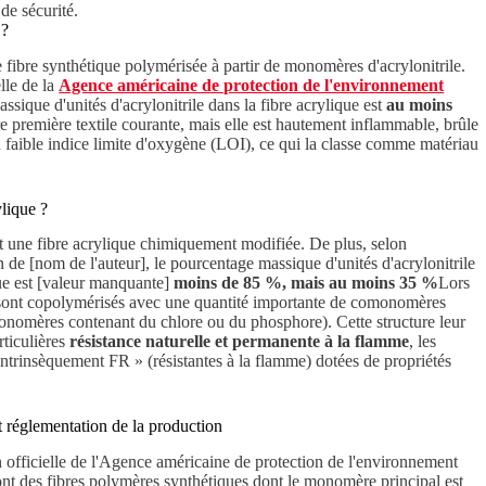
de sécurité.
 ?
e fibre synthétique polymérisée à partir de monomères d'acrylonitrile.
elle de la
Agence américaine de protection de l'environnement
ssique d'unités d'acrylonitrile dans la fibre acrylique est
au moins
ère première textile courante, mais elle est hautement inflammable, brûle
 faible indice limite d'oxygène (LOI), ce qui la classe comme matériau
lique ?
t une fibre acrylique chimiquement modifiée. De plus, selon
n de [nom de l'auteur], le pourcentage massique d'unités d'acrylonitrile
ue est [valeur manquante]
moins de 85 %, mais au moins 35 %
Lors
s sont copolymérisés avec une quantité importante de comonomères
monomères contenant du chlore ou du phosphore). Cette structure leur
rticulières
résistance naturelle et permanente à la flamme
, les
ntrinsèquement FR » (résistantes à la flamme) dotées de propriétés
et réglementation de la production
 officielle de l'Agence américaine de protection de l'environnement
ont des fibres polymères synthétiques dont le monomère principal est