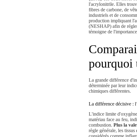
l'acrylonitrile. Elles tr
fibres de carbone, de vêt
industriels et de consom
production impliquant l'a
(NESHAP) afin de réglem
témoigne de l'importance 
Comparais
pourquoi 
La grande différence d'in
déterminée par leur indic
chimiques différentes.
La différence décisive : 
L'indice limite d'oxygèn
matériau face au feu, ind
combustion.
Plus la val
règle générale, les tissus
considérés comme infla