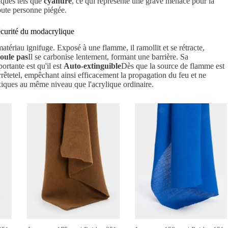
iques tels que
cyanure
, ce qui représente une grave menace pour la
toute personne piégée.
sécurité du modacrylique
tériau ignifuge. Exposé à une flamme, il ramollit et se rétracte,
coule pas
Il se carbonise lentement, formant une barrière. Sa
portante est qu'il est
Auto-extinguible
Dès que la source de flamme est
arrêtetel, empêchant ainsi efficacement la propagation du feu et ne
xiques au même niveau que l'acrylique ordinaire.