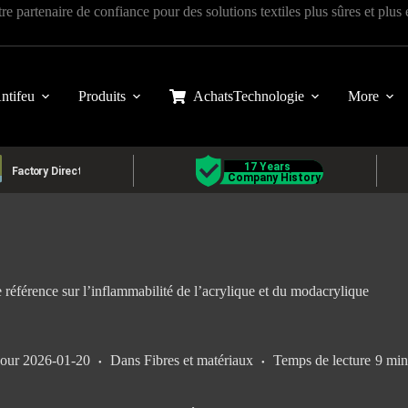
tre partenaire de confiance pour des solutions textiles plus sûres et plus
ntifeu
Produits
Achats
Technologie
More
référence sur l’inflammabilité de l’acrylique et du modacrylique
jour
2026-01-20
Dans
Fibres et matériaux
Temps de lecture
9 min