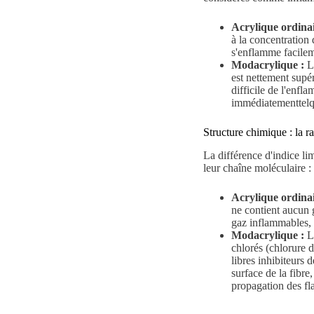
Acrylique ordinai
à la concentration 
s'enflamme facileme
Modacrylique :
La
est nettement supér
difficile de l'enfl
immédiatementtelqu
Structure chimique : la ra
La différence d'indice li
leur chaîne moléculaire :
Acrylique ordinai
ne contient aucun 
gaz inflammables, 
Modacrylique :
Lo
chlorés (chlorure 
libres inhibiteurs 
surface de la fibr
propagation des f