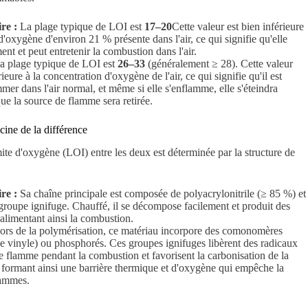
re :
La plage typique de LOI est
17–20
Cette valeur est bien inférieure
d'oxygène d'environ 21 % présente dans l'air, ce qui signifie qu'elle
nt et peut entretenir la combustion dans l'air.
 plage typique de LOI est
26–33
(généralement ≥ 28). Cette valeur
ieure à la concentration d'oxygène de l'air, ce qui signifie qu'il est
ammer dans l'air normal, et même si elle s'enflamme, elle s'éteindra
e la source de flamme sera retirée.
cine de la différence
mite d'oxygène (LOI) entre les deux est déterminée par la structure de
re :
Sa chaîne principale est composée de polyacrylonitrile (≥ 85 %) et
groupe ignifuge. Chauffé, il se décompose facilement et produit des
alimentant ainsi la combustion.
rs de la polymérisation, ce matériau incorpore des comonomères
de vinyle) ou phosphorés. Ces groupes ignifuges libèrent des radicaux
de flamme pendant la combustion et favorisent la carbonisation de la
e, formant ainsi une barrière thermique et d'oxygène qui empêche la
lammes.