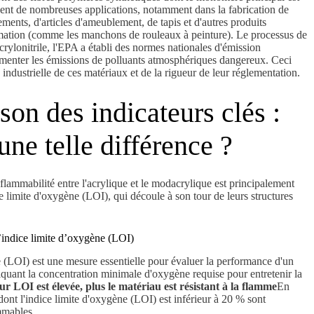
ouvent de nombreuses applications, notamment dans la fabrication de
ements, d'articles d'ameublement, de tapis et d'autres produits
mation (comme les manchons de rouleaux à peinture). Le processus de
crylonitrile, l'EPA a établi des normes nationales d'émission
enter les émissions de polluants atmosphériques dangereux. Ceci
industrielle de ces matériaux et de la rigueur de leur réglementation.
on des indicateurs clés :
une telle différence ?
flammabilité entre l'acrylique et le modacrylique est principalement
e limite d'oxygène (LOI), qui découle à son tour de leurs structures
l’indice limite d’oxygène (LOI)
e (LOI) est une mesure essentielle pour évaluer la performance d'un
iquant la concentration minimale d'oxygène requise pour entretenir la
eur LOI est élevée, plus le matériau est résistant à la flamme
En
 dont l'indice limite d'oxygène (LOI) est inférieur à 20 % sont
mmables.