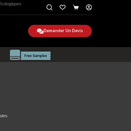
 écologiques
Panier
Demander Un Devis
utes