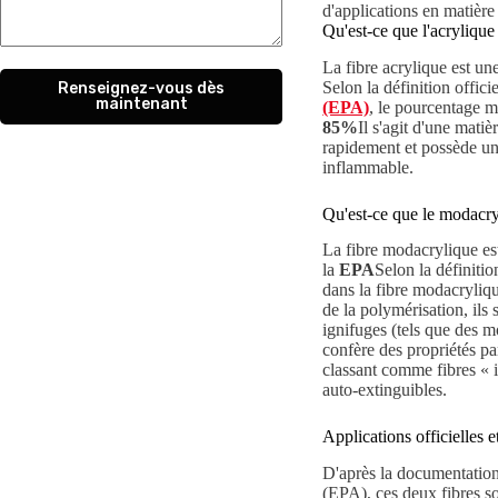
d'applications en matière 
Qu'est-ce que l'acrylique
La fibre acrylique est un
Selon la définition offici
Renseignez-vous dès
maintenant
(EPA)
, le pourcentage ma
85%
Il s'agit d'une mati
rapidement et possède un
inflammable.
Qu'est-ce que le modacry
La fibre modacrylique es
la
EPA
Selon la définitio
dans la fibre modacryliq
de la polymérisation, il
ignifuges (tels que des 
confère des propriétés pa
classant comme fibres « i
auto-extinguibles.
Applications officielles 
D'après la documentation
(EPA), ces deux fibres s