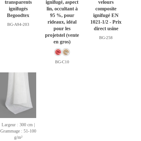
transparents
ignifugé, aspect
velours
ignifugés
lin, occultant à
composite
Begoodtex
95 %, pour
ignifugé EN
rideaux, idéal
1021-1/2 - Prix
BG-A94-203
pour les
direct usine
projetstel (vente
BG-258
en gros)
BG-C10
Largeur : 300 cm |
Grammage : 51-100
g/m²