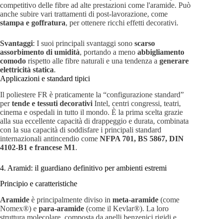
competitivo delle fibre ad alte prestazioni come l'aramide. Può
anche subire vari trattamenti di post-lavorazione, come
stampa e goffratura
, per ottenere ricchi effetti decorativi.
Svantaggi
: I suoi principali svantaggi sono
scarso
assorbimento di umidità
, portando a meno
abbigliamento
comodo
rispetto alle fibre naturali e una tendenza a
generare
elettricità statica
.
Applicazioni e standard tipici
Il poliestere FR è praticamente la “configurazione standard”
per
tende e tessuti decorativi
Intel, centri congressi, teatri,
cinema e ospedali in tutto il mondo. È la prima scelta grazie
alla sua eccellente capacità di drappeggio e durata, combinata
con la sua capacità di soddisfare i principali standard
internazionali antincendio come
NFPA 701, BS 5867, DIN
4102-B1 e francese M1
.
4. Aramid: il guardiano definitivo per ambienti estremi
Principio e caratteristiche
Aramide
è principalmente diviso in
meta-aramide
(come
Nomex®) e
para-aramide
(come il Kevlar®). La loro
struttura molecolare, composta da anelli benzenici rigidi e