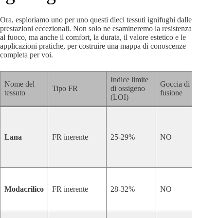
Ora, esploriamo uno per uno questi dieci tessuti ignifughi dalle
prestazioni eccezionali. Non solo ne esamineremo la resistenza
al fuoco, ma anche il comfort, la durata, il valore estetico e le
applicazioni pratiche, per costruire una mappa di conoscenze
completa per voi.
Indice limite
Nome del
Goccia di
Tipo FR
di ossigeno
Van
tessuto
fusione
(LOI)
Nat
eco
Lana
FR inerente
25-29%
NO
tras
anti
Morb
Modacrilico
FR inerente
28-32%
NO
simi
buon