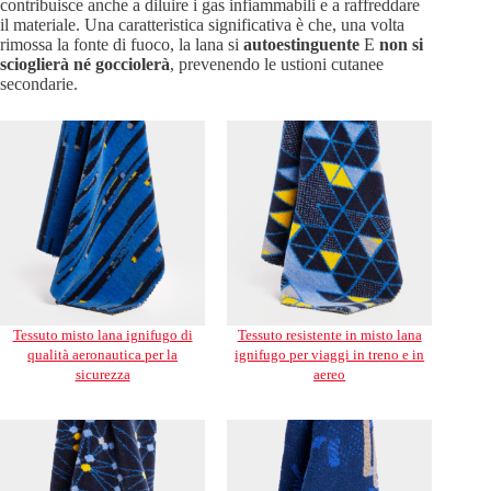
contribuisce anche a diluire i gas infiammabili e a raffreddare
il materiale. Una caratteristica significativa è che, una volta
rimossa la fonte di fuoco, la lana si
autoestinguente
E
non si
scioglierà né gocciolerà
, prevenendo le ustioni cutanee
secondarie.
Tessuto misto lana ignifugo di
Tessuto resistente in misto lana
qualità aeronautica per la
ignifugo per viaggi in treno e in
sicurezza
aereo