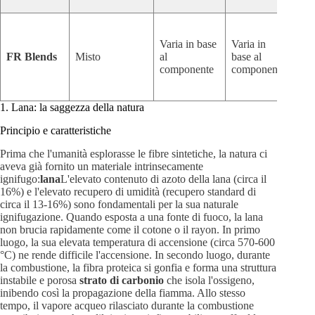
Pre
Varia in base
Varia in
pers
FR Blends
Misto
al
base al
equi
componente
componente
e fu
1. Lana: la saggezza della natura
Principio e caratteristiche
Prima che l'umanità esplorasse le fibre sintetiche, la natura ci
aveva già fornito un materiale intrinsecamente
ignifugo:
lana
L'elevato contenuto di azoto della lana (circa il
16%) e l'elevato recupero di umidità (recupero standard di
circa il 13-16%) sono fondamentali per la sua naturale
ignifugazione. Quando esposta a una fonte di fuoco, la lana
non brucia rapidamente come il cotone o il rayon. In primo
luogo, la sua elevata temperatura di accensione (circa 570-600
°C) ne rende difficile l'accensione. In secondo luogo, durante
la combustione, la fibra proteica si gonfia e forma una struttura
instabile e porosa
strato di carbonio
che isola l'ossigeno,
inibendo così la propagazione della fiamma. Allo stesso
tempo, il vapore acqueo rilasciato durante la combustione