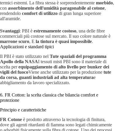
termici estremi. La fibra stessa è sorprendentemente
morbido
,
con
assorbimento dell'umidità paragonabile al cotone
,
rendendolo
comfort di utilizzo
di gran lunga superiore
all'aramide.
Svantaggi
: PBI è
estremamente costoso
, una delle fibre
commerciali più costose sul mercato. Il suo colore naturale è
marrone scuro
, E
la tintura è quasi impossibile
.
Applicazioni e standard tipici
Il PBI è stato utilizzato nel
Tute spaziali del programma
Apollo della NASA
I tessuti misti PBI sono il materiale di
scelta per
equipaggiamento di alto livello per bunker dei
vigili del fuoco
Viene anche utilizzato per la produzione
tute
da corsa, guanti industriali ad alta temperatura
e
abbigliamento da lavoro specializzato.
6. FR Cotton: la scelta classica che bilancia comfort e
protezione
Principio e caratteristiche
FR Cotone
è prodotto attraverso la tecnologia di finitura,
dove gli agenti ritardanti di fiamma sono legati chimicamente
o adsorbiti fisicamente sulla fibra di cotone. Uno dei processi