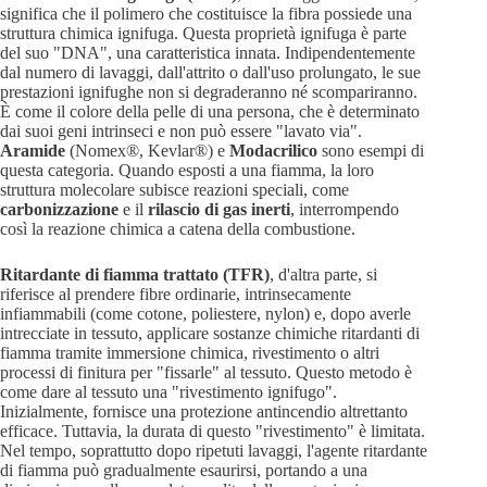
significa che il polimero che costituisce la fibra possiede una
struttura chimica ignifuga. Questa proprietà ignifuga è parte
del suo "DNA", una caratteristica innata. Indipendentemente
dal numero di lavaggi, dall'attrito o dall'uso prolungato, le sue
prestazioni ignifughe non si degraderanno né scompariranno.
È come il colore della pelle di una persona, che è determinato
dai suoi geni intrinseci e non può essere "lavato via".
Aramide
(Nomex®, Kevlar®) e
Modacrilico
sono esempi di
questa categoria. Quando esposti a una fiamma, la loro
struttura molecolare subisce reazioni speciali, come
carbonizzazione
e il
rilascio di gas inerti
, interrompendo
così la reazione chimica a catena della combustione.
Ritardante di fiamma trattato (TFR)
, d'altra parte, si
riferisce al prendere fibre ordinarie, intrinsecamente
infiammabili (come cotone, poliestere, nylon) e, dopo averle
intrecciate in tessuto, applicare sostanze chimiche ritardanti di
fiamma tramite immersione chimica, rivestimento o altri
processi di finitura per "fissarle" al tessuto. Questo metodo è
come dare al tessuto una "rivestimento ignifugo".
Inizialmente, fornisce una protezione antincendio altrettanto
efficace. Tuttavia, la durata di questo "rivestimento" è limitata.
Nel tempo, soprattutto dopo ripetuti lavaggi, l'agente ritardante
di fiamma può gradualmente esaurirsi, portando a una