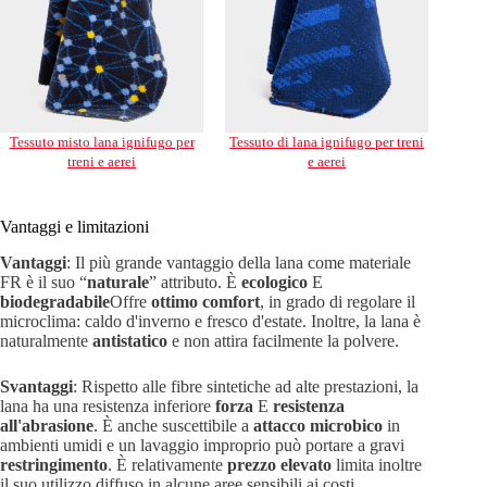
Tessuto misto lana ignifugo per
Tessuto di lana ignifugo per treni
treni e aerei
e aerei
Vantaggi e limitazioni
Vantaggi
: Il più grande vantaggio della lana come materiale
FR è il suo “
naturale
” attributo. È
ecologico
E
biodegradabile
Offre
ottimo comfort
, in grado di regolare il
microclima: caldo d'inverno e fresco d'estate. Inoltre, la lana è
naturalmente
antistatico
e non attira facilmente la polvere.
Svantaggi
: Rispetto alle fibre sintetiche ad alte prestazioni, la
lana ha una resistenza inferiore
forza
E
resistenza
all'abrasione
. È anche suscettibile a
attacco microbico
in
ambienti umidi e un lavaggio improprio può portare a gravi
restringimento
. È relativamente
prezzo elevato
limita inoltre
il suo utilizzo diffuso in alcune aree sensibili ai costi.