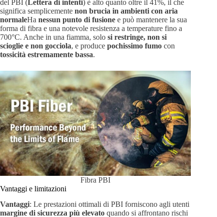
del PBI (
Lettera di intenti
) è alto quanto oltre il 41%, il che
significa semplicemente
non brucia in ambienti con aria
normale
Ha
nessun punto di fusione
e può mantenere la sua
forma di fibra e una notevole resistenza a temperature fino a
700°C. Anche in una fiamma, solo
si restringe, non si
scioglie e non gocciola
, e produce
pochissimo fumo
con
tossicità estremamente bassa
.
Fibra PBI
Vantaggi e limitazioni
Vantaggi
: Le prestazioni ottimali di PBI forniscono agli utenti
margine di sicurezza più elevato
quando si affrontano rischi