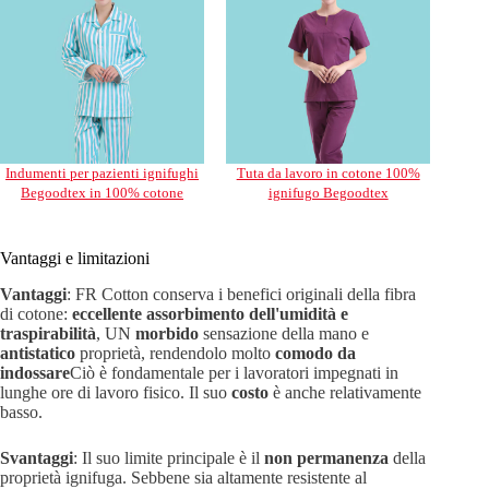
Indumenti per pazienti ignifughi
Tuta da lavoro in cotone 100%
Begoodtex in 100% cotone
ignifugo Begoodtex
Vantaggi e limitazioni
Vantaggi
: FR Cotton conserva i benefici originali della fibra
di cotone:
eccellente assorbimento dell'umidità e
traspirabilità
, UN
morbido
sensazione della mano e
antistatico
proprietà, rendendolo molto
comodo da
indossare
Ciò è fondamentale per i lavoratori impegnati in
lunghe ore di lavoro fisico. Il suo
costo
è anche relativamente
basso.
Svantaggi
: Il suo limite principale è il
non permanenza
della
proprietà ignifuga. Sebbene sia altamente resistente al