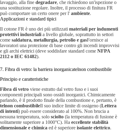
lavaggio, alla fine
degradare
, che richiedono un'ispezione o
una sostituzione regolare. Inoltre, il processo di finitura FR
può comportare un certo onere per l'
ambiente
.
Applicazioni e standard tipici
Il cotone FR è uno dei più utilizzati
materiali per indumenti
protettivi industriali
a livello globale, soprattutto in settori
come
saldatura, metallurgia, petrolio e gas
Fornisce ai
lavoratori una protezione di base contro gli incendi improvvisi
e gli archi elettrici (deve soddisfare standard come
NFPA
2112 o IEC 61482
).
7. Fibra di vetro: la barriera inorganicatelnon combustibile
Principio e caratteristiche
Fibra di vetro
viene estratto dal vetro fuso e i suoi
componenti principali sono ossidi inorganici. Chimicamente
parlando, è il prodotto finale della combustione e, pertanto, è
telnon combustibile
Il suo indice limite di ossigeno (
Lettera
di intenti
) può essere considerato al 100%. Non brucia a
nessuna temperatura, solo
sciolto
(la temperatura di fusione è
solitamente superiore a 1000°C). Ha
eccellente stabilità
dimensionale e chimica
ed è superiore
isolante elettrico
.