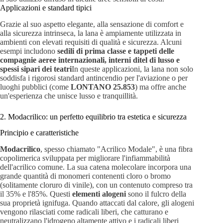
Applicazioni e standard tipici
Grazie al suo aspetto elegante, alla sensazione di comfort e
alla sicurezza intrinseca, la lana è ampiamente utilizzata in
ambienti con elevati requisiti di qualità e sicurezza. Alcuni
esempi includono
sedili di prima classe e tappeti delle
compagnie aeree internazionali, interni ditel di lusso e
spessi sipari dei teatri
In queste applicazioni, la lana non solo
soddisfa i rigorosi standard antincendio per l'aviazione o per
luoghi pubblici (come
LONTANO 25.853
) ma offre anche
un'esperienza che unisce lusso e tranquillità.
2. Modacrilico: un perfetto equilibrio tra estetica e sicurezza
Principio e caratteristiche
Modacrilico
, spesso chiamato "Acrilico Modale", è una fibra
copolimerica sviluppata per migliorare l'infiammabilità
dell'acrilico comune. La sua catena molecolare incorpora una
grande quantità di monomeri contenenti cloro o bromo
(solitamente cloruro di vinile), con un contenuto compreso tra
il 35% e l'85%. Questi
elementi alogeni
sono il fulcro della
sua proprietà ignifuga. Quando attaccati dal calore, gli alogeni
vengono rilasciati come radicali liberi, che catturano e
neutralizzano l'idrogeno altamente attivo e i radicali liberi