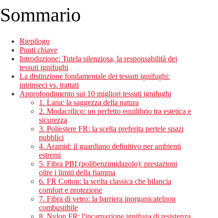
Sommario
Riepilogo
Punti chiave
Introduzione: Tutela silenziosa, la responsabilità dei
tessuti ignifughi
La distinzione fondamentale dei tessuti ignifughi:
intrinseci vs. trattati
Approfondimento sui 10 migliori tessuti ignifughi
1. Lana: la saggezza della natura
2. Modacrilico: un perfetto equilibrio tra estetica e
sicurezza
3. Poliestere FR: la scelta preferita pertele spazi
pubblici
4. Aramid: il guardiano definitivo per ambienti
estremi
5. Fibra PBI (polibenzimidazolo): prestazioni
oltre i limiti della fiamma
6. FR Cotton: la scelta classica che bilancia
comfort e protezione
7. Fibra di vetro: la barriera inorganicatelnon
combustibile
8. Nylon FR: l'incarnazione ignifuga di resistenza