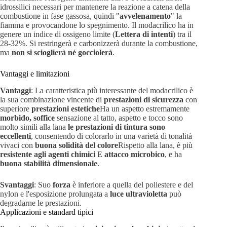
idrossilici necessari per mantenere la reazione a catena della
combustione in fase gassosa, quindi "
avvelenamento
" la
fiamma e provocandone lo spegnimento. Il modacrilico ha in
genere un indice di ossigeno limite (
Lettera di intenti
) tra il
28-32%. Si restringerà e carbonizzerà durante la combustione,
ma
non si scioglierà né gocciolerà
.
Vantaggi e limitazioni
Vantaggi
: La caratteristica più interessante del modacrilico è
la sua combinazione vincente di
prestazioni di sicurezza
con
superiore
prestazioni estetiche
Ha un aspetto estremamente
morbido, soffice
sensazione al tatto, aspetto e tocco sono
molto simili alla lana
le prestazioni di tintura sono
eccellenti
, consentendo di colorarlo in una varietà di tonalità
vivaci con
buona solidità del colore
Rispetto alla lana, è più
resistente agli agenti chimici
E
attacco microbico
, e ha
buona stabilità dimensionale
.
Svantaggi
: Suo
forza
è inferiore a quella del poliestere e del
nylon e l'esposizione prolungata a
luce ultravioletta
può
degradarne le prestazioni.
Applicazioni e standard tipici