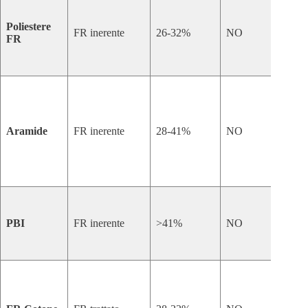
Ele
resi
Poliestere
dur
FR inerente
26-32%
NO
FR
stab
dim
cos
Res
est
elev
alle
Aramide
FR inerente
28-41%
NO
tem
resi
cor
chi
Ecc
stab
PBI
FR inerente
>41%
NO
non
mor
Tras
tras