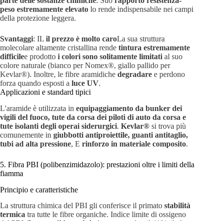
parte delle sostanze chimiche
. Suo
rapporto resistenza-
peso estremamente elevato
lo rende indispensabile nei campi
della protezione leggera.
Svantaggi
: IL
il prezzo è molto caro
La sua struttura
molecolare altamente cristallina rende
tintura estremamente
difficile
e prodotto
i colori sono solitamente limitati
al suo
colore naturale (bianco per Nomex®, giallo pallido per
Kevlar®). Inoltre, le fibre aramidiche
degradare
e perdono
forza quando esposti a
luce UV
.
Applicazioni e standard tipici
L'aramide è utilizzata in
equipaggiamento da bunker dei
vigili del fuoco, tute da corsa dei piloti di auto da corsa e
tute isolanti degli operai siderurgici
.
Kevlar®
si trova più
comunemente in
giubbotti antiproiettile, guanti antitaglio,
tubi ad alta pressione
, E
rinforzo in materiale composito
.
5. Fibra PBI (polibenzimidazolo): prestazioni oltre i limiti della
fiamma
Principio e caratteristiche
La struttura chimica del PBI gli conferisce il primato
stabilità
termica
tra tutte le fibre organiche. Indice limite di ossigeno