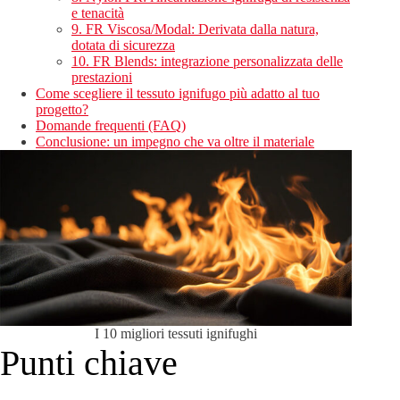
e tenacità
9. FR Viscosa/Modal: Derivata dalla natura,
dotata di sicurezza
10. FR Blends: integrazione personalizzata delle
prestazioni
Come scegliere il tessuto ignifugo più adatto al tuo
progetto?
Domande frequenti (FAQ)
Conclusione: un impegno che va oltre il materiale
I 10 migliori tessuti ignifughi
Punti chiave