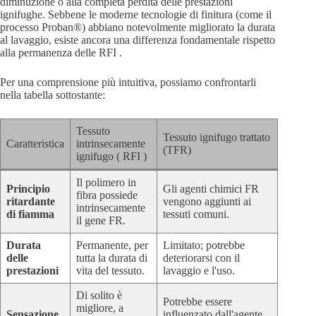
diminuzione o alla completa perdita delle prestazioni
ignifughe. Sebbene le moderne tecnologie di finitura (come il
processo Proban®) abbiano notevolmente migliorato la durata
al lavaggio, esiste ancora una differenza fondamentale rispetto
alla permanenza delle RFI .
Per una comprensione più intuitiva, possiamo confrontarli
nella tabella sottostante:
Tessuto
Tessuto ignifugo trattato
Caratteristica
intrinsecamente
(TFR)
ignifugo ( RFI )
Il polimero in
Principio
Gli agenti chimici FR
fibra possiede
ritardante
vengono aggiunti ai
intrinsecamente
di fiamma
tessuti comuni.
il gene FR.
Durata
Permanente, per
Limitato; potrebbe
delle
tutta la durata di
deteriorarsi con il
prestazioni
vita del tessuto.
lavaggio e l'uso.
Di solito è
Potrebbe essere
migliore, a
Sensazione
influenzato dall'agente