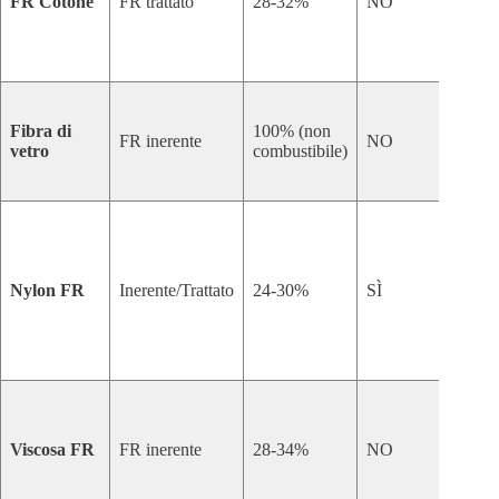
FR Cotone
FR trattato
28-32%
NO
con
bas
teli
Fibra di
100% (non
dim
FR inerente
NO
vetro
combustibile)
stab
iso
Ele
resi
Nylon FR
Inerente/Trattato
24-30%
SÌ
ecce
resi
all'
Bu
ass
Viscosa FR
FR inerente
28-34%
NO
dell
mor
bio