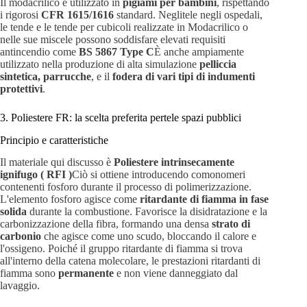
Il modacrilico è utilizzato in
pigiami per bambini
, rispettando
i rigorosi
CFR 1615/1616
standard. Neglitele negli ospedali,
le tende e le tende per cubicoli realizzate in Modacrilico o
nelle sue miscele possono soddisfare elevati requisiti
antincendio come
BS 5867 Type C
È anche ampiamente
utilizzato nella produzione di alta simulazione
pelliccia
sintetica, parrucche
, e il
fodera di vari tipi di indumenti
protettivi
.
3. Poliestere FR: la scelta preferita pertele spazi pubblici
Principio e caratteristiche
Il materiale qui discusso è
Poliestere intrinsecamente
ignifugo ( RFI )
Ciò si ottiene introducendo comonomeri
contenenti fosforo durante il processo di polimerizzazione.
L'elemento fosforo agisce come
ritardante di fiamma in fase
solida
durante la combustione. Favorisce la disidratazione e la
carbonizzazione della fibra, formando una densa
strato di
carbonio
che agisce come uno scudo, bloccando il calore e
l'ossigeno. Poiché il gruppo ritardante di fiamma si trova
all'interno della catena molecolare, le prestazioni ritardanti di
fiamma sono
permanente
e non viene danneggiato dal
lavaggio.