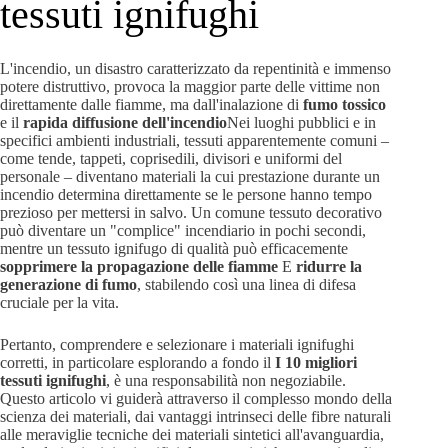
tessuti ignifughi
L'incendio, un disastro caratterizzato da repentinità e immenso
potere distruttivo, provoca la maggior parte delle vittime non
direttamente dalle fiamme, ma dall'inalazione di
fumo tossico
e il
rapida diffusione dell'incendio
Nei luoghi pubblici e in
specifici ambienti industriali, tessuti apparentemente comuni –
come tende, tappeti, coprisedili, divisori e uniformi del
personale – diventano materiali la cui prestazione durante un
incendio determina direttamente se le persone hanno tempo
prezioso per mettersi in salvo. Un comune tessuto decorativo
può diventare un "complice" incendiario in pochi secondi,
mentre un tessuto ignifugo di qualità può efficacemente
sopprimere la propagazione delle fiamme
E
ridurre la
generazione di fumo
, stabilendo così una linea di difesa
cruciale per la vita.
Pertanto, comprendere e selezionare i materiali ignifughi
corretti, in particolare esplorando a fondo il
I 10 migliori
tessuti ignifughi
, è una responsabilità non negoziabile.
Questo articolo vi guiderà attraverso il complesso mondo della
scienza dei materiali, dai vantaggi intrinseci delle fibre naturali
alle meraviglie tecniche dei materiali sintetici all'avanguardia,