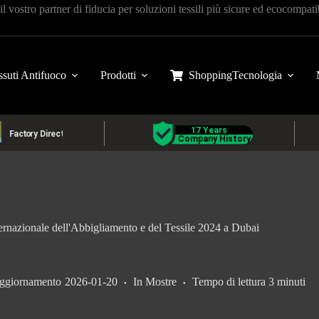
 il vostro partner di fiducia per soluzioni tessili più sicure ed ecocompati
ssuti Antifuoco
Prodotti
Shopping
Tecnologia
nazionale dell'Abbigliamento e del Tessile 2024 a Dubai
ggiornamento
2026-01-20
In
Mostre
Tempo di lettura
3 minuti