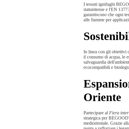
I tessuti ignifughi BE
statunitense e l'EN 13773
garantiscono che ogni tes
alle fiamme per applicazi
Sosteni
In linea con gli obietti
il consumo di acqua, le e
salvaguardia dell'ambiente 
ecocompatibili e biodegra
Espansio
Oriente
Partecipare al
Fiera inter
strategica per BEGOODTE
mediorientale. Grazie 
punta a rafforzare i lega