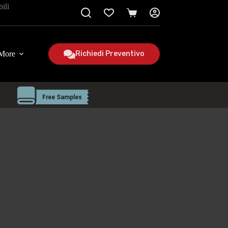
bili
Carrello
della
spesa
More
Richiedi Preventivo