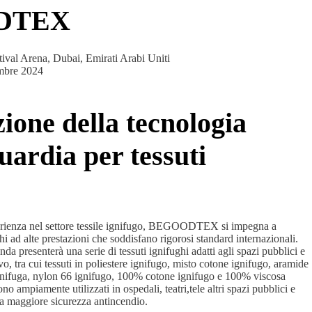
DTEX
tival Arena, Dubai, Emirati Arabi Uniti
mbre 2024
ione della tecnologia
uardia per tessuti
perienza nel settore tessile ignifugo, BEGOODTEX si impegna a
hi ad alte prestazioni che soddisfano rigorosi standard internazionali.
enda presenterà una serie di tessuti ignifughi adatti agli spazi pubblici e
vo, tra cui tessuti in poliestere ignifugo, misto cotone ignifugo, aramide
 ignifuga, nylon 66 ignifugo, 100% cotone ignifugo e 100% viscosa
ono ampiamente utilizzati in ospedali, teatri,tele altri spazi pubblici e
una maggiore sicurezza antincendio.