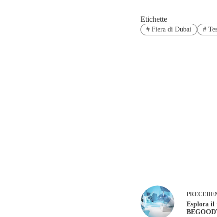
Etichette
#
Fiera di Dubai
#
Tes
PRECEDE
Esplora il
BEGOOD