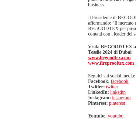
business.
Il Presidente di BEGOOD
affermando: "Il mercato 
BEGOODTEX per presentare 
contatti con i leader del 
Visita BEGOODTEX allo 
Tessile 2024 di Dubai
www.begoodtex.com
www.fireprooftex.com
Seguici sui social media:
Facebook:
facebook
Twitter:
twitter
LinkedIn:
linkedin
Instagram:
instagram
Pinterest:
pinterest
Youtube
:
youtube