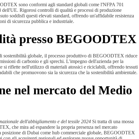
GOODTEX sono conformi agli standard globali come l'NFPA 701
 dell'UE. Rigorosi controlli di qualità e processi di produzione
suto soddisfi questi elevati standard, offrendo un'affidabile resistenza
oni di sicurezza pubblica e industriale.
bilità presso BEGOODTEX
vi di sostenibilità globale, il processo produttivo di BEGOODTEX riduce
missioni di carbonio e gli sprechi. L'impegno dell'azienda per la
si riflette nell'utilizzo di materiali atossici e riciclabili, offrendo tessuti
dabili che promuovono sia la sicurezza che la sostenibilità ambientale.
ne nel mercato del Medio
nazionale dell'abbigliamento e del tessile 2024
Si tratta di una mossa
X, che mira ad espandere la propria presenza nel mercato
alla posizione di Dubai come hub commerciale globale, BEGOODTEX
mi con gli acquirenti regionali ed esplorare nuove opportunità di