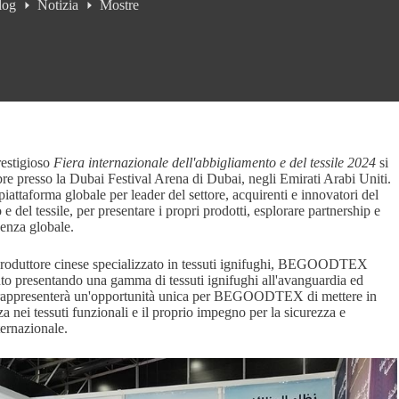
log
Notizia
Mostre
restigioso
Fiera internazionale dell'abbigliamento e del tessile 2024
si
re presso la Dubai Festival Arena di Dubai, negli Emirati Arabi Uniti.
iattaforma globale per leader del settore, acquirenti e innovatori del
 e del tessile, per presentare i propri prodotti, esplorare partnership e
uenza globale.
 produttore cinese specializzato in tessuti ignifughi, BEGOODTEX
nto presentando una gamma di tessuti ignifughi all'avanguardia ed
a rappresenterà un'opportunità unica per BEGOODTEX di mettere in
a nei tessuti funzionali e il proprio impegno per la sicurezza e
ternazionale.