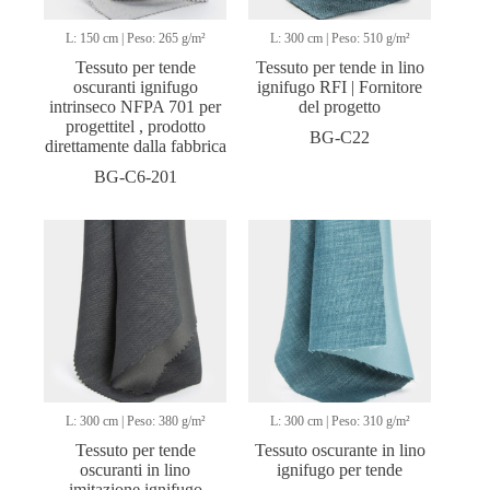
L: 150 cm | Peso: 265 g/m²
L: 300 cm | Peso: 510 g/m²
Tessuto per tende
Tessuto per tende in lino
oscuranti ignifugo
ignifugo RFI | Fornitore
intrinseco NFPA 701 per
del progetto
progettitel , prodotto
BG-C22
direttamente dalla fabbrica
BG-C6-201
L: 300 cm | Peso: 380 g/m²
L: 300 cm | Peso: 310 g/m²
Tessuto per tende
Tessuto oscurante in lino
oscuranti in lino
ignifugo per tende
imitazione ignifugo