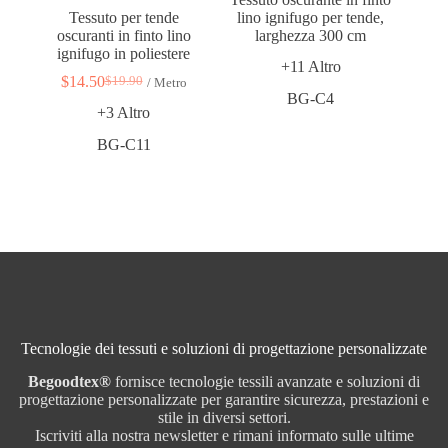
Tessuto per tende
lino ignifugo per tende,
oscuranti in finto lino
larghezza 300 cm
ignifugo in poliestere
+11 Altro
$
14.50
$
19.90
/ Metro
Il
Il
BG-C4
prezzo
prezzo
+3 Altro
originale
attuale
era:
è:
BG-C11
$
$
19,90.
14,50.
Tecnologie dei tessuti e soluzioni di progettazione personalizzate
Begoodtex®
fornisce tecnologie tessili avanzate e soluzioni di
progettazione personalizzate per garantire sicurezza, prestazioni e
stile in diversi settori.
Iscriviti alla nostra newsletter e rimani informato sulle ultime