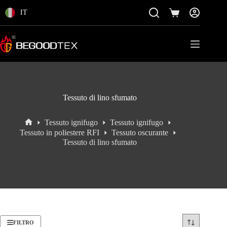
Vai
al
IT
Carrello
contenuto
della
spesa
Tessuto di lino sfumato
Tessuto ignifugo
Tessuto ignifugo
Home
Tessuto in poliestere RFI
Tessuto oscurante
Tessuto di lino sfumato
FILTRO