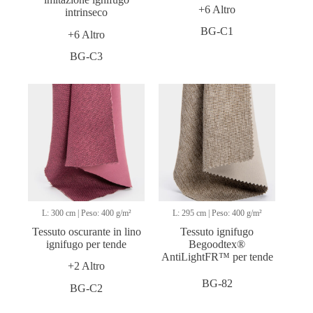
+6 Altro
intrinseco
BG-C1
+6 Altro
BG-C3
L: 300 cm | Peso: 400 g/m²
L: 295 cm | Peso: 400 g/m²
Tessuto oscurante in lino
Tessuto ignifugo
ignifugo per tende
Begoodtex®
AntiLightFR™ per tende
+2 Altro
BG-82
BG-C2