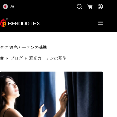
コ
JA
ン
シ
テ
ョ
ン
ッ
ツ
ピ
に
ン
ス
グ
キ
カ
ッ
ー
タグ
遮光カーテンの基準
プ
ト
ブログ
遮光カーテンの基準
ホ
ー
ム