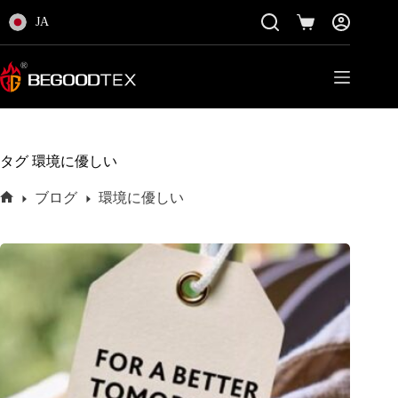
コ
JA
ン
シ
テ
ョ
ン
ッ
ツ
ピ
に
ン
ス
グ
キ
カ
ッ
ー
タグ
環境に優しい
プ
ト
ブログ
環境に優しい
ホ
ー
ム