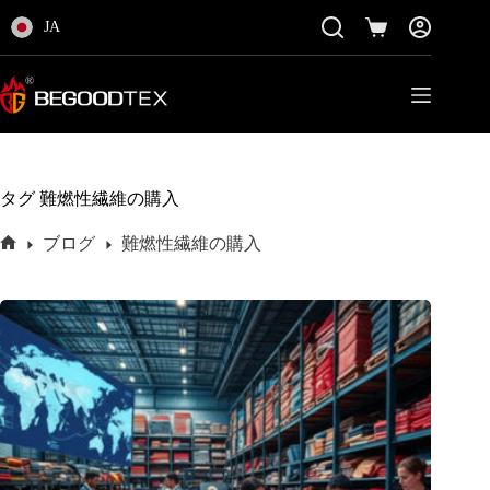
コ
JA
ン
シ
テ
ョ
ン
ッ
ツ
ピ
に
ン
ス
グ
キ
カ
ッ
ー
タグ
難燃性繊維の購入
プ
ト
ブログ
難燃性繊維の購入
ホ
ー
ム