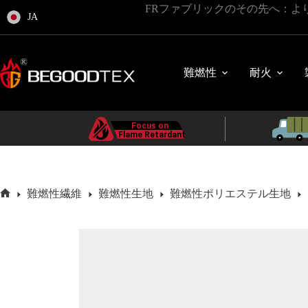
コ
FRファブリックのその先へ：よ
JA
ン
テ
ン
ツ
難燃性
耐火
に
ス
キ
ッ
プ
難燃性繊維
難燃性生地
難燃性ポリエステル生地
ホ
ー
ム