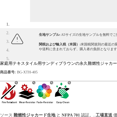
生地サンプル:
A5サイズの生地サンプルを無料でご
関税および輸入税（米国）:
米国税関規則の最近の
や送料に含まれておらず、購入者の負担となります
家庭用テキスタイル用サンディブラウンの永久難燃性ジャカード生
商品番号:
BG-XTH-405
ソース
難燃性ジャカード生地
と
NFPA 701
認証。.
工場直送
価