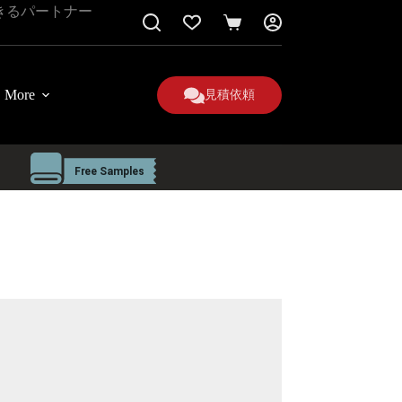
きるパートナー
シ
ョ
ッ
ピ
More
見積依頼
ン
グ
カ
ー
ト