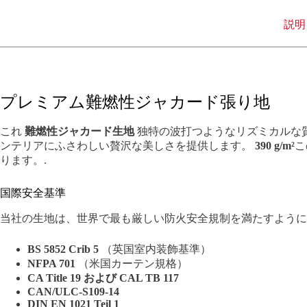
説明
プレミアム難燃性ジャカード張り地
これ
難燃性ジャカード生地
独特の波打つようなリズミカルな
ンテリアにふさわしい贅沢な美しさを提供します。
390 g/m²
こ
ります。.
国際安全基準
当社の生地は、世界で最も厳しい防火安全規制を満たすように
BS 5852 Crib 5
（英国室内装飾基準）
NFPA 701
（米国カーテン規格）
CA Title 19 および CAL TB 117
CAN/ULC-S109-14
DIN EN 1021 Teil 1