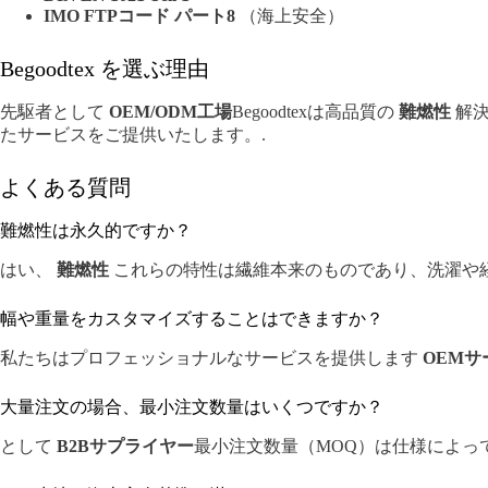
IMO FTPコード パート8
（海上安全）
Begoodtex を選ぶ理由
先駆者として
OEM/ODM工場
Begoodtexは高品質の
難燃性
解
たサービスをご提供いたします。.
よくある質問
難燃性は永久的ですか？
はい、
難燃性
これらの特性は繊維本来のものであり、洗濯や
幅や重量をカスタマイズすることはできますか？
私たちはプロフェッショナルなサービスを提供します
OEMサ
大量注文の場合、最小注文数量はいくつですか？
として
B2Bサプライヤー
最小注文数量（MOQ）は仕様によっ