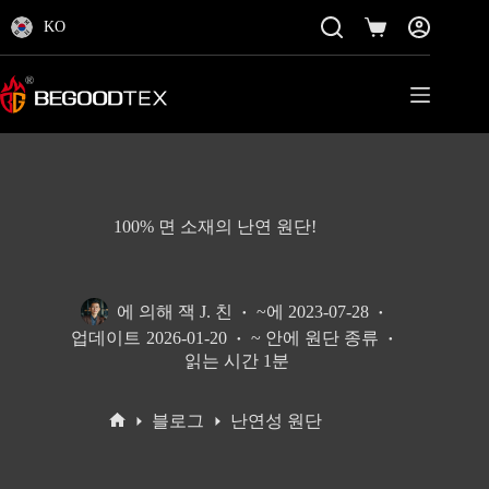
콘
KO
텐
쇼
츠
핑
로
카
바
트
로
가
기
100% 면 소재의 난연 원단!
에 의해
잭 J. 친
~에
2023-07-28
업데이트
2026-01-20
~ 안에
원단 종류
읽는 시간
1분
블로그
난연성 원단
홈