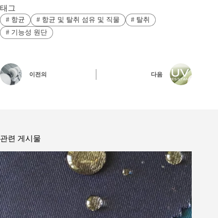
태그
#
항균
#
항균 및 탈취 섬유 및 직물
#
탈취
#
기능성 원단
이전의
다음
관련 게시물