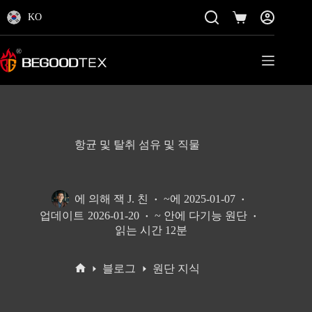
콘
KO
텐
쇼
츠
핑
로
카
바
트
로
가
기
항균 및 탈취 섬유 및 직물
에 의해
잭 J. 친
~에
2025-01-07
업데이트
2026-01-20
~ 안에
다기능 원단
읽는 시간
12분
블로그
원단 지식
홈