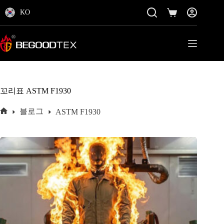
콘
KO
텐
쇼
츠
핑
로
카
바
트
로
가
기
꼬리표
ASTM F1930
블로그
ASTM F1930
홈