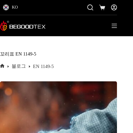
콘
KO
텐
쇼
츠
핑
로
카
바
트
로
가
기
꼬리표
EN 1149-5
블로그
EN 1149-5
홈