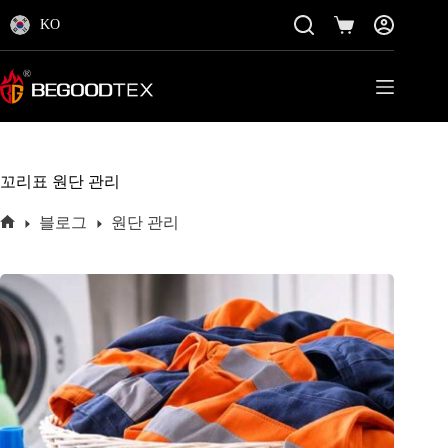
콘
KO
텐
쇼
츠
핑
로
카
바
트
로
가
기
꼬리표
원단 관리
블로그
원단 관리
홈