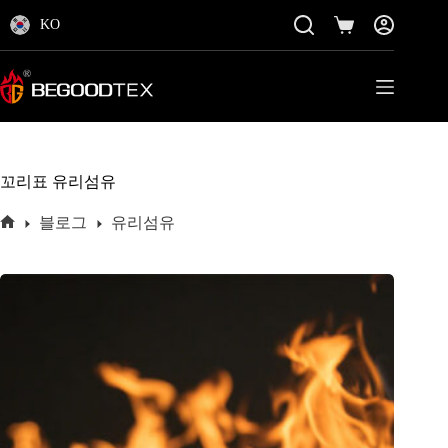
콘
KO
텐
쇼
츠
핑
로
카
바
트
로
가
기
꼬리표
유리섬유
블로그
유리섬유
홈