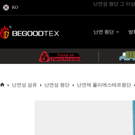
콘
난연성 원단 그 이
KO
텐
츠
로
바
난연 원단
방
로
가
기
난연성 섬유
난연성 원단
난연제 폴리에스테르원단
홈