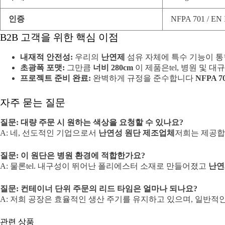
인증
NFPA 701 / EN 
B2B 고객을 위한 핵심 이점
내재적 안전성:
우리의
난연제
섬유 자체에 특수 기능이 통
초광폭 포맷:
그만큼
너비 280cm
이 제품은tel, 병원 및
프로젝트 준비 완료:
완벽하게 규정을 준수합니다
NFPA 7
자주 묻는 질문
질문: 대량 주문 시 원하는 색상을 요청할 수 있나요?
A: 네, 선도적인 기업으로서
난연성 원단 제조업체
저희는 제공
질문: 이 원단은 병원 환경에 적합한가요?
A: 물론tel. 내구성이 뛰어난 폴리에스터 소재로 만들어졌고
난연
질문: 컨테이너 단위 주문의 리드 타임은 얼마나 되나요?
A: 저희 공장은 효율적인 생산 주기를 유지하고 있으며, 일반
관련 상품