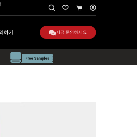
너
쇼
핑
카
트
의하기
지금 문의하세요