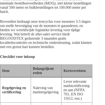
minimale bestelhoeveelheden (MOQ), met kleine bestellingen
vanaf 500 meter en bulkbestellingen tot 100.000 meter per
batch.
Bovendien bedraagt ​​onze testcyclus voor monsters 3-5 dagen
om snelle bevestiging van de monsters te garanderen, en
bieden we wereldwijde logistieke levering voor tijdige
levering. Wat betreft de after-sales service biedt
BEGOODTEX gedurende 3 maanden gratis
kwaliteitscontroles en technische ondersteuning, zodat klanten
met een gerust hart kunnen bestellen.
Checklist voor inkoop
Belangrijkste
Item
Kernvereisten
reden
Lever relevante
marktcertificering
Regelgeving en
Naleving van
en aan (NFPA
certificering
marktregelgeving
701, EN ISO
11612, enz.)