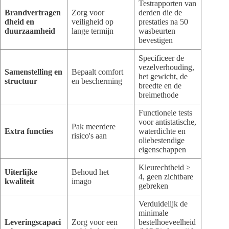
Testrapporten van
Brandvertragen
Zorg voor
derden die de
dheid en
veiligheid op
prestaties na 50
duurzaamheid
lange termijn
wasbeurten
bevestigen
Specificeer de
vezelverhouding,
Samenstelling en
Bepaalt comfort
het gewicht, de
structuur
en bescherming
breedte en de
breimethode
Functionele tests
voor antistatische,
Pak meerdere
Extra functies
waterdichte en
risico's aan
oliebestendige
eigenschappen
Kleurechtheid ≥
Uiterlijke
Behoud het
4, geen zichtbare
kwaliteit
imago
gebreken
Verduidelijk de
minimale
Leveringscapaci
Zorg voor een
bestelhoeveelheid