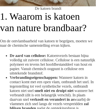
De katoen brandt
1. Waarom is katoen
van nature brandbaar?
Om de ontvlambaarheid van katoen te begrijpen, moeten we
naar de chemische samenstelling ervan kijken.
De aard van cellulose:
Katoenvezels bestaan ​​bijna
volledig uit zuivere cellulose. Cellulose is een natuurlijk
polymeer en tevens het hoofdbestanddeel van hout en
papier. Vanuit chemisch oogpunt is cellulose een
uitstekende brandstof.
Verbrandingseigenschappen:
Wanneer katoen in
contact komt met een open vlam, ontbrandt het snel. In
tegenstelling tot veel synthetische vezels, ontbrandt
katoen niet snel
smelt niet en druipt niet
wanneer het
verbrandt (dit is een belangrijk verschil). In plaats
daarvan snel
verkoolt en verandert in as
waarbij de
vlammen zich snel langs de vezels verspreidden
zal
blijven branden
nadat de ontstekingsbron is