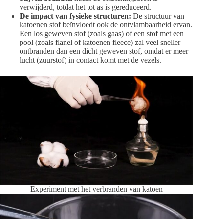
verwijderd, totdat het tot as is gereduceerd.
De impact van fysieke structuren:
De structuur van
katoenen stof beïnvloedt ook de ontvlambaarheid ervan.
Een los geweven stof (zoals gaas) of een stof met een
pool (zoals flanel of katoenen fleece) zal veel sneller
ontbranden dan een dicht geweven stof, omdat er meer
lucht (zuurstof) in contact komt met de vezels.
Experiment met het verbranden van katoen