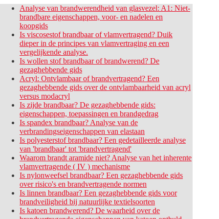
Analyse van brandwerendheid van glasvezel: A1: Niet-
brandbare eigenschappen, voor- en nadelen en
koopgids
Is viscosestof brandbaar of vlamvertragend? Duik
dieper in de principes van vlamvertraging en een
vergelijkende analyse.
Is wollen stof brandbaar of brandwerend? De
gezaghebbende gids
Acryl: Ontvlambaar of brandvertragend? Een
gezaghebbende gids over de ontvlambaarheid van acryl
versus modacryl
Is zijde brandbaar? De gezaghebbende gids:
eigenschappen, toepassingen en brandgedrag
Is spandex brandbaar? Analyse van de
verbrandingseigenschappen van elastaan
Is polyesterstof brandbaar? Een gedetailleerde analyse
van 'brandbaar' tot 'brandvertragend'
Waarom brandt aramide niet? Analyse van het inherente
vlamvertragende ( IV ) mechanisme
Is nylonweefsel brandbaar? Een gezaghebbende gids
over risico's en brandvertragende normen
Is linnen brandbaar? Een gezaghebbende gids voor
brandveiligheid bij natuurlijke textielsoorten
Is katoen brandwerend? De waarheid over de