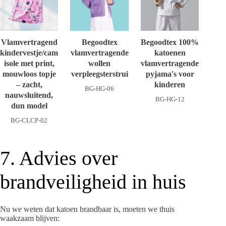
Vlamvertragend
Begoodtex
Begoodtex 100%
kindervestje/cam
vlamvertragende
katoenen
isole met print,
wollen
vlamvertragende
mouwloos topje
verpleegsterstrui
pyjama's voor
– zacht,
kinderen
BG-HG-06
nauwsluitend,
BG-HG-12
dun model
BG-CLCP-02
7. Advies over
brandveiligheid in huis
Nu we weten dat katoen brandbaar is, moeten we thuis
waakzaam blijven: