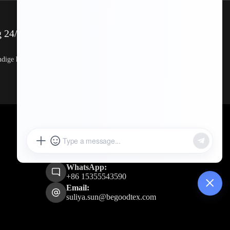
g 24/7
Geld terug gemompeld
dige hulp via
Koop zonder risico dankzij onze probleemloze geld-
terug-garantie.
Adres:
Nr. 27, Sanjiang East Road,
Yuecheng, Shaoxing,
Zhejiang 312000, China
Telefoon:
+86 057588150851
WhatsApp:
+86 15355543590
Email:
suliya.sun@begoodtex.com