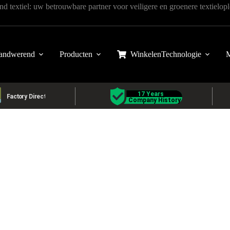
d textiel: uw betrouwbare partner voor veiligere en groenere textielop
andwerend
Producten
Winkelen
Technologie