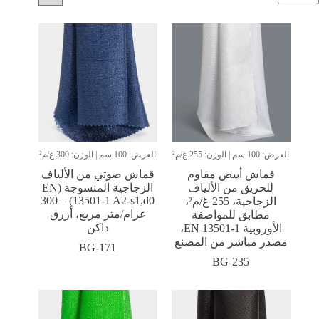
العرض: 100 سم | الوزن: 255 غ/م²
العرض: 100 سم | الوزن: 300 غ/م²
قماش أبيض مقاوم
قماش صوتي من الألياف
للحريق من الألياف
الزجاجية المنسوجة (EN
13501-1 A2-s1,d0) – 300
الزجاجية، 255 غ/م²،
غرام/متر مربع، أزرق
مطابق للمواصفة
داكن
الأوروبية EN 13501-1،
مصدر مباشر من المصنع
BG-171
BG-235