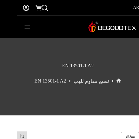
نتقل
AR
لى
عربة
لمحتوى
التسوق
EN 13501-1 A2
EN 13501-1 A2
نسيج مقاوم للهب
الرئيسية
فلتر