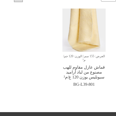
العرض: 155 سم | الوزن: 120 جم/
م²
قماش عازل مقاوم للهب
مصنوع من لباد أراميد
سبونليس بوزن 120 غ/م²
BG-L39-801