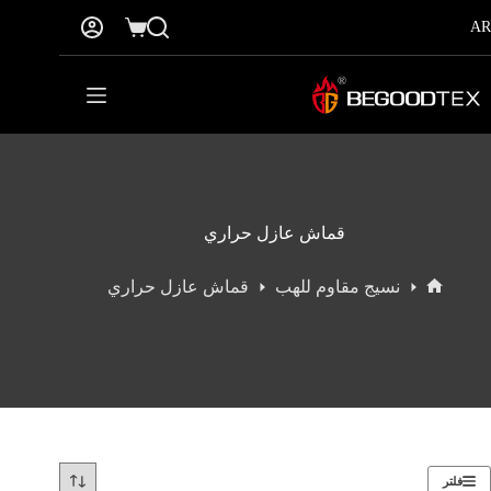
نتقل
AR
لى
عربة
لمحتوى
التسوق
قماش عازل حراري
نسيج مقاوم للهب
قماش عازل حراري
الرئيسية
فلتر