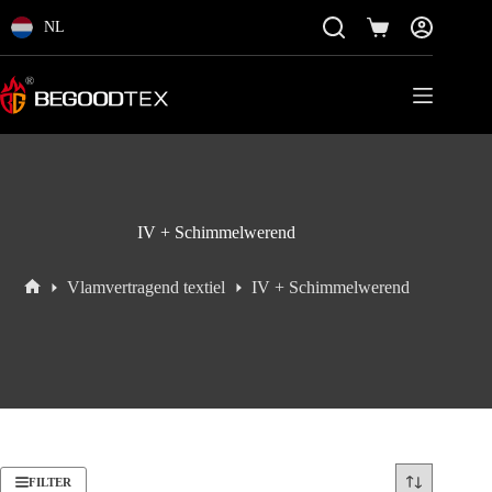
Ga
direct
NL
Winkelmand
naar
de
inhoud
IV + Schimmelwerend
Vlamvertragend textiel
IV + Schimmelwerend
Home
FILTER