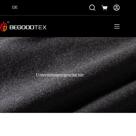
Zum
Inhalt
DE
Einkaufswagen
springen
Unternehmensgeschichte