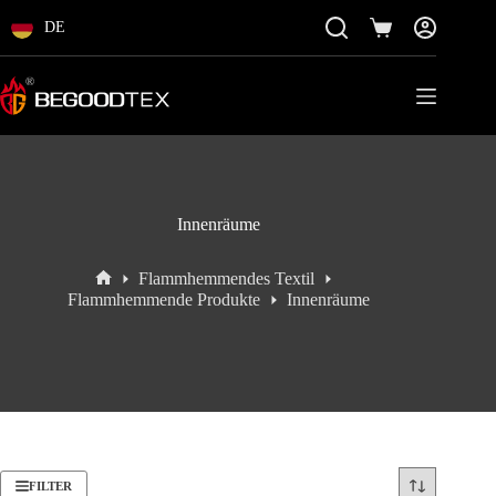
Zum
Inhalt
DE
Einkaufswagen
springen
Innenräume
Flammhemmendes Textil
Startseite
Flammhemmende Produkte
Innenräume
FILTER