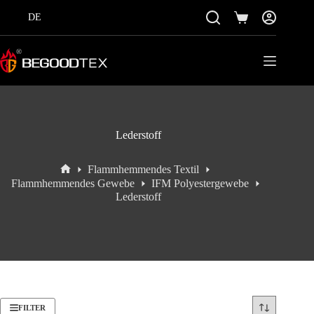
Zum
Inhalt
DE
Einkaufswagen
springen
Lederstoff
Flammhemmendes Textil
Startseite
Flammhemmendes Gewebe
IFM Polyestergewebe
Lederstoff
FILTER