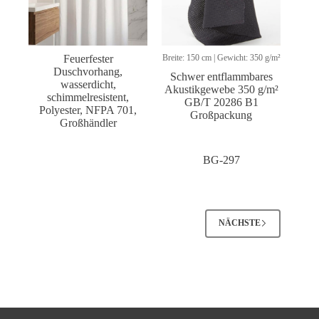
Feuerfester
Breite: 150 cm | Gewicht: 350 g/m²
Duschvorhang,
Schwer entflammbares
wasserdicht,
Akustikgewebe 350 g/m²
schimmelresistent,
GB/T 20286 B1
Polyester, NFPA 701,
Großpackung
Großhändler
BG-297
NÄCHSTE