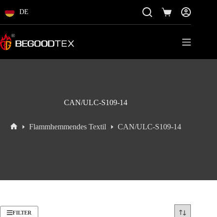
Zum
Inhalt
DE
Einkaufswagen
springen
CAN/ULC-S109-14
Flammhemmendes Textil
CAN/ULC-S109-14
Startseite
FILTER