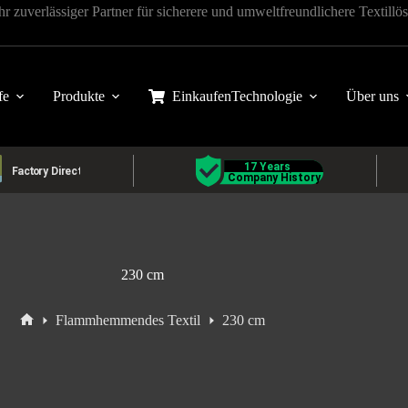
 zuverlässiger Partner für sicherere und umweltfreundlichere Textill
fe
Produkte
Einkaufen
Technologie
Über uns
230 cm
Flammhemmendes Textil
230 cm
Startseite