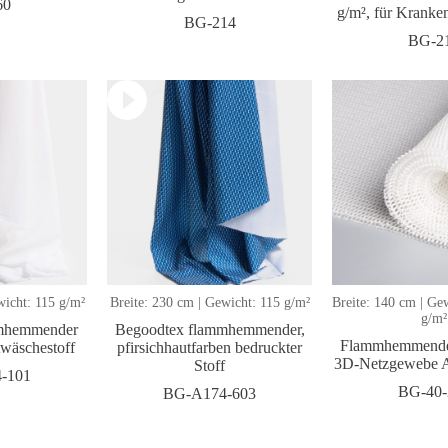
60
g/m², für Kranke
BG-214
BG-2
wicht: 115 g/m²
Breite: 230 cm | Gewicht: 115 g/m²
Breite: 140 cm | Ge
g/m²
mmhemmender
Begoodtex flammhemmender,
Flammhemmendes
twäschestoff
pfirsichhautfarben bedruckter
3D-Netzgewebe A
Stoff
-101
BG-40-
BG-A174-603