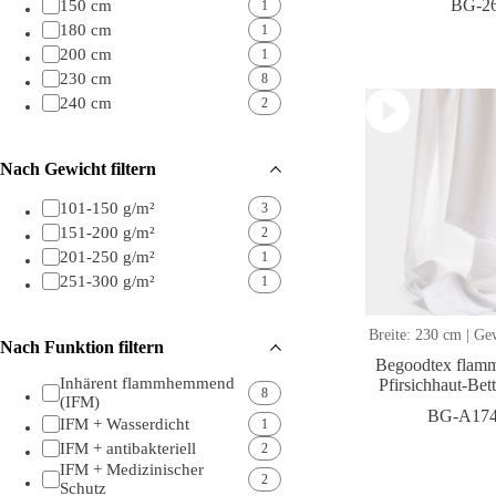
BG-2
150 cm
1
180 cm
1
200 cm
1
230 cm
8
240 cm
2
Nach Gewicht filtern
101-150 g/m²
3
151-200 g/m²
2
201-250 g/m²
1
251-300 g/m²
1
Breite: 230 cm | Ge
Nach Funktion filtern
Begoodtex fla
Inhärent flammhemmend
Pfirsichhaut-Bet
8
(IFM)
BG-A174
IFM + Wasserdicht
1
IFM + antibakteriell
2
IFM + Medizinischer
2
Schutz