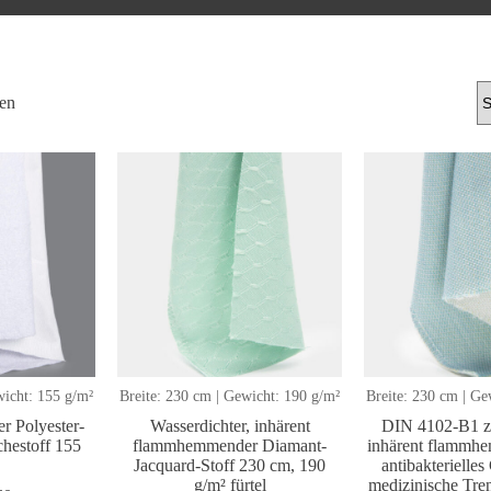
Sortiert
gen
nach
Aktualität
wicht: 155 g/m²
Breite: 230 cm | Gewicht: 190 g/m²
Breite: 230 cm | Ge
 Polyester-
Wasserdichter, inhärent
DIN 4102-B1 zer
chestoff 155
flammhemmender Diamant-
inhärent flammh
Jacquard-Stoff 230 cm, 190
antibakterielle
g/m² fürtel
medizinische Tr