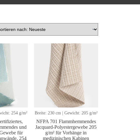
wicht: 254 g/m²
Breite: 230 cm | Gewicht: 205 g/m²
tifiziertes,
NFPA 701 Flammhemmendes
emmendes und
Jacquard-Polyestergewebe 205
s Gewebe für
g/m² für Vorhänge in
ennwände, 254
medizinischen Kabinen