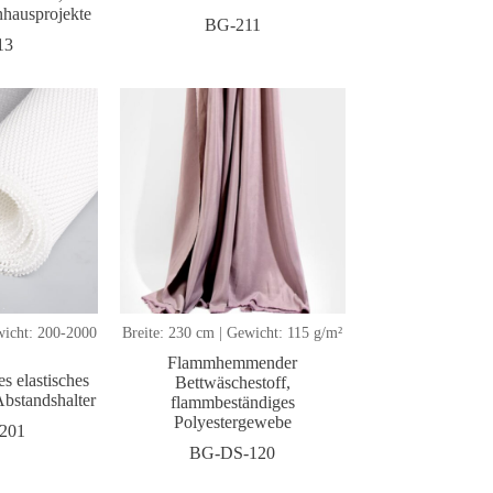
nhausprojekte
BG-211
13
wicht: 200-2000
Breite: 230 cm | Gewicht: 115 g/m²
Flammhemmender
 elastisches
Bettwäschestoff,
bstandshalter
flammbeständiges
Polyestergewebe
201
BG-DS-120