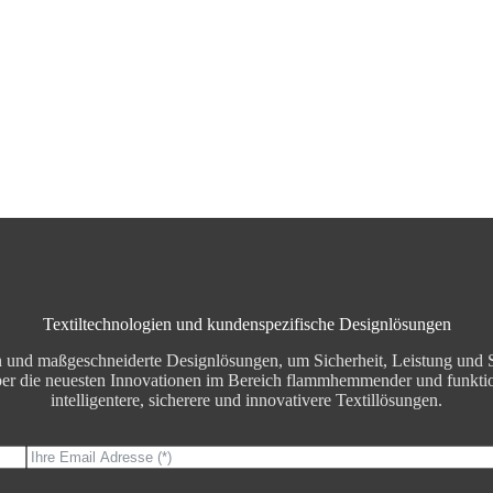
Textiltechnologien und kundenspezifische Designlösungen
ien und maßgeschneiderte Designlösungen, um Sicherheit, Leistung und S
ber die neuesten Innovationen im Bereich flammhemmender und funktion
intelligentere, sicherere und innovativere Textillösungen.