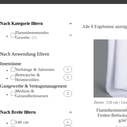
Nach Kategorie filtern
Alle 8 Ergebnisse anzei
Flammhemmendes
Gewebe
(8)
Nach Anwendung filtern
Innenräume
Vorhänge & Jalousien
1
Bettwäsche &
5
Heimtextilien
Gastgewerbe & Vertragsmanagement
Medizin &
2
Gesundheitswesen
Breite: 150 cm | Ge
Flammhemmender
Nach Breite filtern
Frottee-Bettwäs
g/m²
140 cm
1