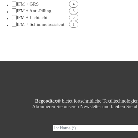
IFM + GRS
4
IFM + Anti-Pilling
3
IFM + Lichtecht
5
IFM + Schimmelresistent
1
Begoodtex®
bietet fortschrittliche Textiltechnolog
Abonnieren Sie unseren Newsletter und bleiben Sie ü