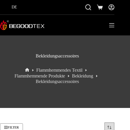
Zum
Inhalt
DE
Einkaufswagen
springen
Bekleidungsaccessoires
Flammhemmendes Textil
Startseite
Flammhemmende Produkte
Bekleidung
Bekleidungsaccessoires
FILTER