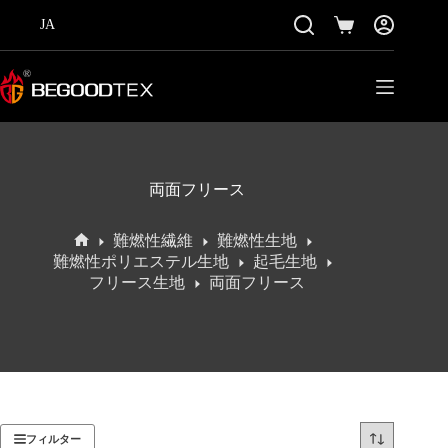
コ
JA
ン
シ
テ
ョ
ン
ッ
ツ
ピ
に
ン
ス
グ
キ
カ
ッ
ー
両面フリース
プ
ト
難燃性繊維
難燃性生地
ホ
難燃性ポリエステル生地
起毛生地
ー
フリース生地
両面フリース
ム
フィルター