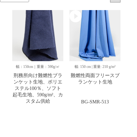
幅：150cm｜重量：590g/㎡
幅: 150 cm | 重量: 210 g/m²
刑務所向け難燃性ブラ
難燃性両面フリースブ
ンケット生地、ポリエ
ランケット生地
ステル100％、ソフト
起毛生地、590g/m²、カ
スタム供給
BG-SMR-513