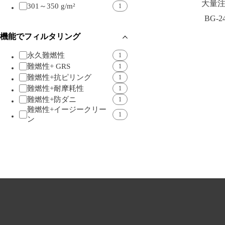
大量
301～350 g/m²
1
BG-2
機能でフィルタリング
永久難燃性
1
難燃性+ GRS
1
難燃性+抗ピリング
1
難燃性+耐摩耗性
1
難燃性+防ダニ
1
難燃性+イージークリー
1
ン