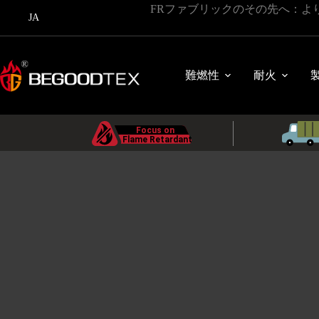
コ
FRファブリックのその先へ：よ
JA
ン
テ
ン
ツ
難燃性
耐火
に
ス
キ
ッ
プ