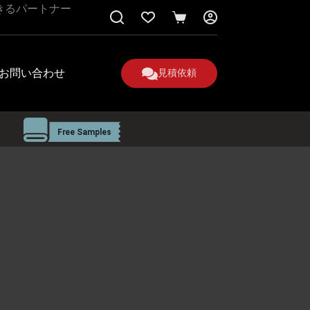
きるパートナー
シ
ョ
ッ
ピ
お問い合わせ
見積依頼
ン
グ
カ
ー
ト