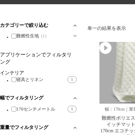
カテゴリーで絞り込む
単一の結果を表示
難燃性生地
(1)
アプリケーションでフィルタリ
ング
インテリア
寝具とリネン
1
幅でフィルタリング
170センチメートル
1
幅：170cm｜重量
難燃性ポリエ
イッチマッ
重量でフィルタリング
170cm エコテ