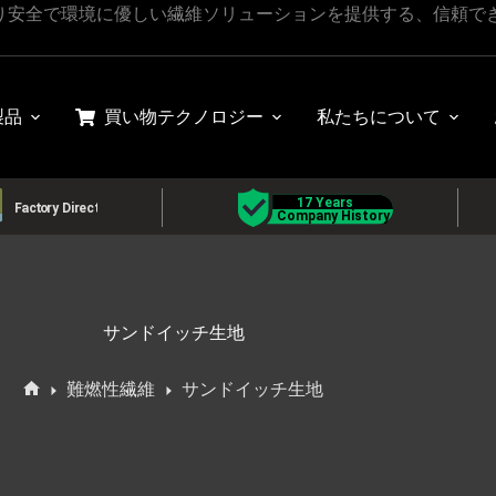
り安全で環境に優しい繊維ソリューションを提供する、信頼で
製品
買い物
テクノロジー
私たちについて
サンドイッチ生地
難燃性繊維
サンドイッチ生地
ホ
ー
ム