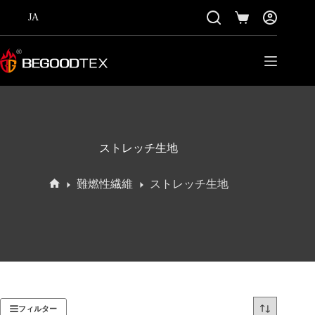
コ
JA
ン
シ
テ
ョ
ン
ッ
ツ
ピ
に
ン
ス
グ
キ
カ
ッ
ー
プ
ト
ストレッチ生地
難燃性繊維
ストレッチ生地
ホ
ー
ム
フィルター