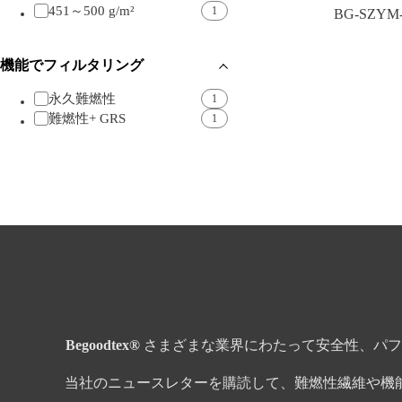
451～500 g/m²
1
BG-SZYM-
機能でフィルタリング
永久難燃性
1
難燃性+ GRS
1
Begoodtex®
さまざまな業界にわたって安全性、パフ
当社のニュースレターを購読して、難燃性繊維や機