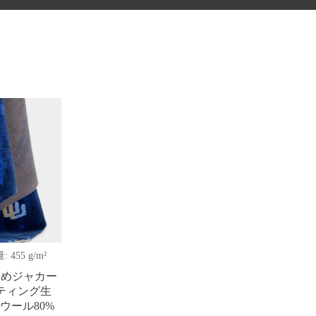
: 455 g/m²
染めジャカー
ティング生
、ウール80%