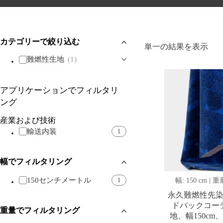
カテゴリーで絞り込む
単一の結果を表示
難燃性生地
(1)
アプリケーションでフィルタリ
ング
産業および技術
輸送内装
1
幅でフィルタリング
150センチメートル
1
幅: 150 cm | 重量
永久難燃性先
ドバックコー
重量でフィルタリング
地、幅150cm