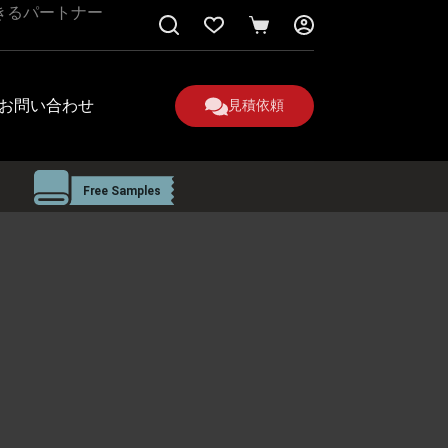
きるパートナー
シ
ョ
ッ
ピ
お問い合わせ
見積依頼
ン
グ
カ
ー
ト