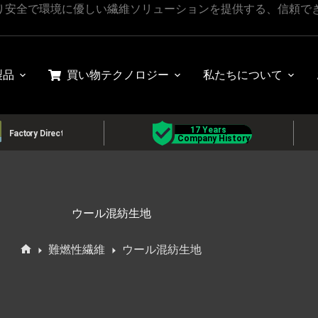
り安全で環境に優しい繊維ソリューションを提供する、信頼で
製品
買い物
テクノロジー
私たちについて
ウール混紡生地
難燃性繊維
ウール混紡生地
ホ
ー
ム