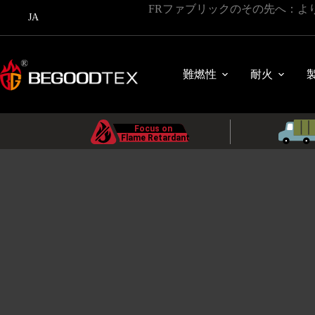
コ
FRファブリックのその先へ：よ
JA
ン
テ
ン
ツ
難燃性
耐火
に
ス
キ
ッ
プ