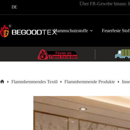
Zum
Über FR-Gewebe hinaus: Ihr
Inhalt
DE
springen
Flammschutzstoffe
Feuerfeste Stof
Flammhemmendes Textil
Flammhemmende Produkte
Inn
Startseite