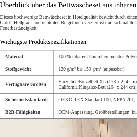
Überblick über das Bettwäscheset aus inhär
Dieses hochwertige Bettwäscheset in Hotelqualität besticht durch eine
Gold-, Hellgrau- und neutralen Beigetönen verziert ist und sich nahtlos
Feuerbeständigkeit.
Wichtigste Produktspezifikationen
Material
100 % inhärent flammhemmendes Polye
Stoffgewicht
130 g/m² bis 150 g/m² (anpassbar)
Einzelbett/Einzelbett XL (173 x 224 cm
Verfügbare Größen
California Kingsize-Bett (264 x 244 cm
Sicherheitsstandards
OEKO-TEX Standard 100, NFPA 701, 
B2B-Fähigkeiten
OEM-Anpassung, Großbestellungen, kun