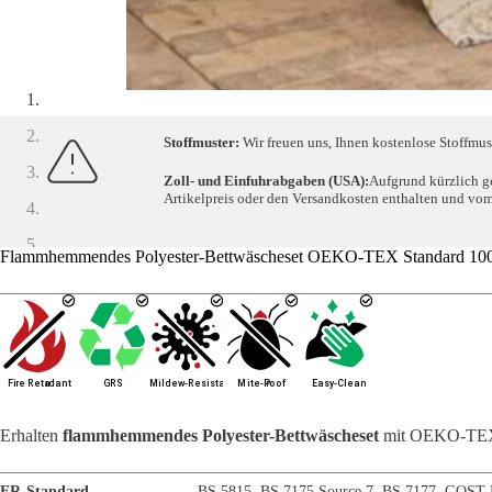
Stoffmuster:
Wir freuen uns, Ihnen kostenlose Stoffmus
Zoll- und Einfuhrabgaben (USA):
Aufgrund kürzlich g
Artikelpreis oder den Versandkosten enthalten und vom 
Flammhemmendes Polyester-Bettwäscheset OEKO-TEX Standard 100 – D
Erhalten
flammhemmendes Polyester-Bettwäscheset
mit OEKO-TEX-
FR-Standard
BS 5815
,
BS 7175 Source 7
,
BS 7177
,
GOST 