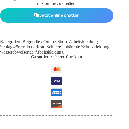
PVC-
uns online zu chatten.
Polyester,
NFPA
Jetzt online chatten
701-
zertifiziert,
Großbestellungen
vom
Hersteller
Kategorien:
Begoodtex Online-Shop
,
Arbeitskleidung
Schlagwörter:
Feuerfeste Schürze
,
inhärente Schutzkleidung
,
wasserabweisende Arbeitskleidung
Garantiert sicherer Checkout