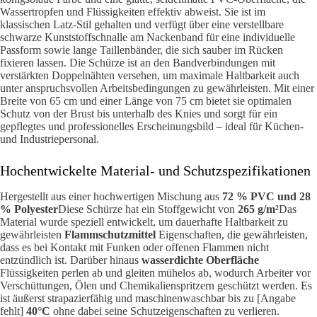
Wassertropfen und Flüssigkeiten effektiv abweist. Sie ist im
klassischen Latz-Stil gehalten und verfügt über eine verstellbare
schwarze Kunststoffschnalle am Nackenband für eine individuelle
Passform sowie lange Taillenbänder, die sich sauber im Rücken
fixieren lassen. Die Schürze ist an den Bandverbindungen mit
verstärkten Doppelnähten versehen, um maximale Haltbarkeit auch
unter anspruchsvollen Arbeitsbedingungen zu gewährleisten. Mit einer
Breite von 65 cm und einer Länge von 75 cm bietet sie optimalen
Schutz von der Brust bis unterhalb des Knies und sorgt für ein
gepflegtes und professionelles Erscheinungsbild – ideal für Küchen-
und Industriepersonal.
Hochentwickelte Material- und Schutzspezifikationen
Hergestellt aus einer hochwertigen Mischung aus
72 % PVC und 28
% Polyester
Diese Schürze hat ein Stoffgewicht von
265 g/m²
Das
Material wurde speziell entwickelt, um dauerhafte Haltbarkeit zu
gewährleisten
Flammschutzmittel
Eigenschaften, die gewährleisten,
dass es bei Kontakt mit Funken oder offenen Flammen nicht
entzündlich ist. Darüber hinaus
wasserdichte Oberfläche
Flüssigkeiten perlen ab und gleiten mühelos ab, wodurch Arbeiter vor
Verschüttungen, Ölen und Chemikalienspritzern geschützt werden. Es
ist äußerst strapazierfähig und maschinenwaschbar bis zu [Angabe
fehlt]
40°C
ohne dabei seine Schutzeigenschaften zu verlieren.