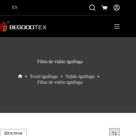
Saltar
al
ES
Carro
contenido
de
la
compra
Fibra de vidrio ignífuga
Textil ignífugo
Tejido ignífugo
Inicio
Fibra de vidrio ignífuga
FILTRAR