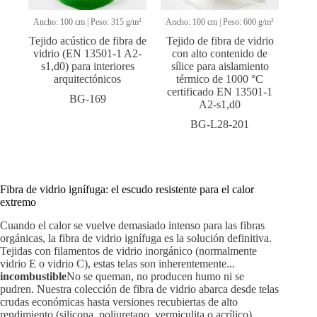
Ancho: 100 cm | Peso: 315 g/m²
Ancho: 100 cm | Peso: 600 g/m²
Tejido acústico de fibra de
Tejido de fibra de vidrio
vidrio (EN 13501-1 A2-
con alto contenido de
s1,d0) para interiores
sílice para aislamiento
arquitectónicos
térmico de 1000 °C
certificado EN 13501-1
BG-169
A2-s1,d0
BG-L28-201
Fibra de vidrio ignífuga: el escudo resistente para el calor
extremo
Cuando el calor se vuelve demasiado intenso para las fibras
orgánicas, la fibra de vidrio ignífuga es la solución definitiva.
Tejidas con filamentos de vidrio inorgánico (normalmente
vidrio E o vidrio C), estas telas son inherentemente...
incombustible
No se queman, no producen humo ni se
pudren. Nuestra colección de fibra de vidrio abarca desde telas
crudas económicas hasta versiones recubiertas de alto
rendimiento (silicona, poliuretano, vermiculita o acrílico).