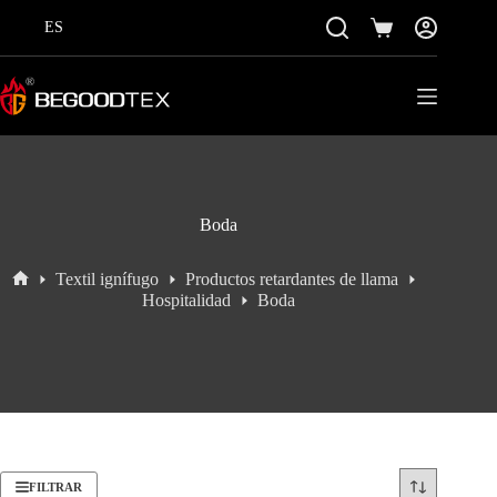
Saltar
al
ES
Carro
contenido
de
la
compra
Boda
Textil ignífugo
Productos retardantes de llama
Inicio
Hospitalidad
Boda
FILTRAR