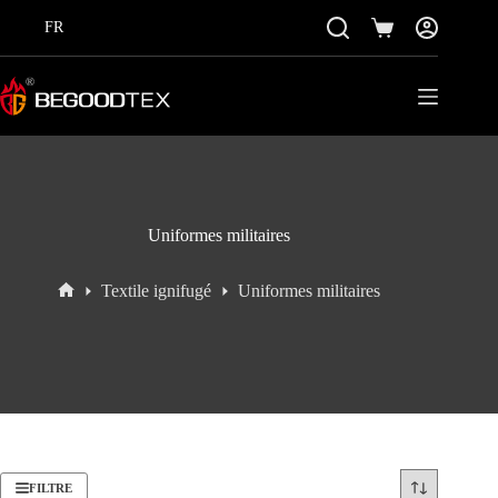
Passer
au
FR
Panier
contenu
Uniformes militaires
Textile ignifugé
Uniformes militaires
Accueil
FILTRE