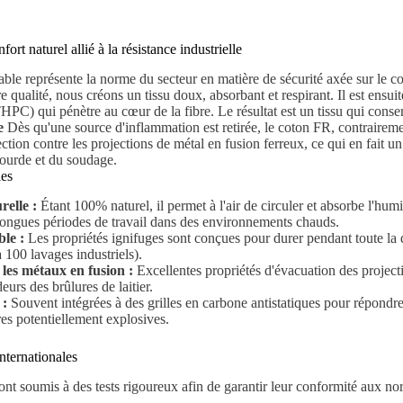
ort naturel allié à la résistance industrielle
ble représente la norme du secteur en matière de sécurité axée sur le con
e qualité, nous créons un tissu doux, absorbant et respirant. Il est ensui
HPC) qui pénètre au cœur de la fibre. Le résultat est un tissu qui conser
e
Dès qu'une source d'inflammation est retirée, le coton FR, contrairem
ection contre les projections de métal en fusion ferreux, ce qui en fait u
ourde et du soudage.
les
relle :
Étant 100% naturel, il permet à l'air de circuler et absorbe l'hum
longues périodes de travail dans des environnements chauds.
le :
Les propriétés ignifuges sont conçues pour durer pendant toute la 
 100 lavages industriels).
 les métaux en fusion :
Excellentes propriétés d'évacuation des projectio
eurs des brûlures de laitier.
 :
Souvent intégrées à des grilles en carbone antistatiques pour répond
es potentiellement explosives.
nternationales
nt soumis à des tests rigoureux afin de garantir leur conformité aux no