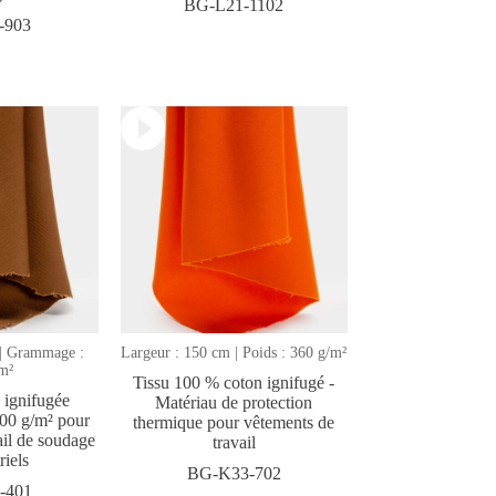
BG-L21-1102
-903
 | Grammage :
Largeur : 150 cm | Poids : 360 g/m²
m²
Tissu 100 % coton ignifugé -
 ignifugée
Matériau de protection
300 g/m² pour
thermique pour vêtements de
ail de soudage
travail
riels
BG-K33-702
-401