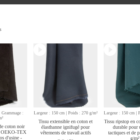
Trié
s
par
date
de
publication
la
plus
récente
 | Grammage :
Largeur : 150 cm | Poids : 270 g/m²
Largeur : 150 cm | 
m²
Tissu extensible en coton et
Tissu ripstop en 
de coton noir
élasthanne ignifugé pour
durable pour 
/m² OEKO-TEX
vêtements de travail actifs
tactiques et de p
os d'usine -
g/m²