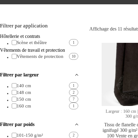
Filtrer par application
Affichage des 11 résultat
Hôtellerie et contrats
Scène et théâtre
1
Vêtements de travail et protection
Vêtements de protection
10
Filtrer par largeur
140 cm
1
148 cm
2
150 cm
7
160 cm
1
Largeur : 160 cm
300 g/
Filtrer par poids
Tissu de flanelle 
ignifugé 300 g
101-150 g/m²
2
100 Vente en gr