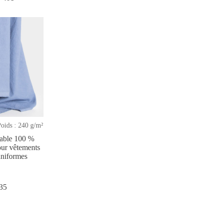
Poids : 240 g/m²
sable 100 %
our vêtements
 uniformes
35