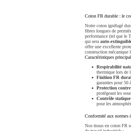
Coton FR durable : le conf
Notre coton ignifugé dura
fibres longues de premièr
performance (tel que le T
qui sera
auto-extinguibl
offre une excellente prot
construction mécanique l
Caractéristiques principa
Respirabilité natu
thermique lors de 
Finition FR durab
garanties pour 50 à
Protection contre
protégeant les soud
Contrôle statique
pour les atmosphèr
Conformité aux normes i
Nos tissus en coton FR so
de travail industriels :