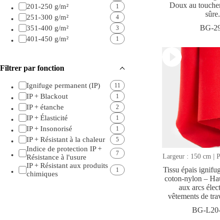
Doux au toucher
201-250 g/m²
1
sûre.
251-300 g/m²
4
BG-2
351-400 g/m²
3
401-450 g/m²
1
Filtrer par fonction
Ignifuge permanent (IP)
11
IP + Blackout
1
IP + étanche
2
IP + Élasticité
1
IP + Insonorisé
1
IP + Résistant à la chaleur
5
Indice de protection IP +
7
Largeur : 150 cm | P
Résistance à l'usure
IP + Résistant aux produits
Tissu épais ignif
1
chimiques
coton-nylon – Hau
aux arcs élect
vêtements de tra
BG-L20