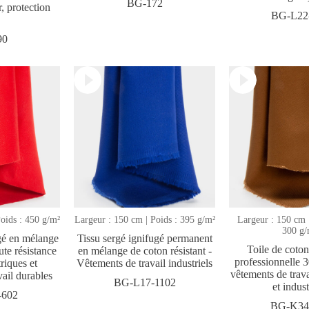
BG-172
, protection
BG-L22
90
oids : 450 g/m²
Largeur : 150 cm | Poids : 395 g/m²
Largeur : 150 cm
300 g/
ugé en mélange
Tissu sergé ignifugé permanent
Toile de coton
te résistance
en mélange de coton résistant -
professionnelle 
riques et
Vêtements de travail industriels
vêtements de trav
vail durables
BG-L17-1102
et indust
-602
BG-K34