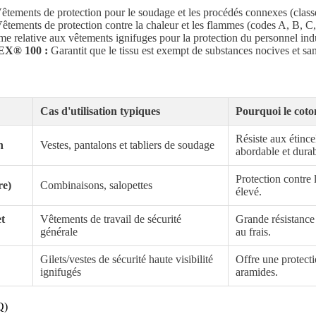
tements de protection pour le soudage et les procédés connexes (classe 
êtements de protection contre la chaleur et les flammes (codes A, B, C,
 relative aux vêtements ignifuges pour la protection du personnel indus
X® 100 :
Garantit que le tissu est exempt de substances nocives et sa
Cas d'utilisation typiques
Pourquoi le cot
Résiste aux étincel
n
Vestes, pantalons et tabliers de soudage
abordable et durab
Protection contre 
re)
Combinaisons, salopettes
élevé.
et
Vêtements de travail de sécurité
Grande résistance 
générale
au frais.
Gilets/vestes de sécurité haute visibilité
Offre une protecti
ignifugés
aramides.
Q)