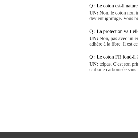
Q : Le coton est-il natur
UN:
Non, le coton non tr
devient ignifuge. Vous bé
Q : La protection va-t-ell
UN:
Non, pas avec un en
adhère à la fibre. Il est 
Q : Le coton FR fond-il 
UN:
telpas. C'est son pr
carbone carbonisée sans f