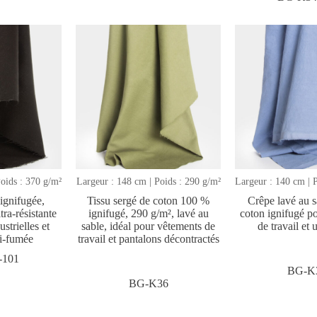
oids : 370 g/m²
Largeur : 148 cm | Poids : 290 g/m²
Largeur : 140 cm | 
 ignifugée,
Tissu sergé de coton 100 %
Crêpe lavé au 
tra-résistante
ignifugé, 290 g/m², lavé au
coton ignifugé p
strielles et
sable, idéal pour vêtements de
de travail et
ti-fumée
travail et pantalons décontractés
-101
BG-K
BG-K36