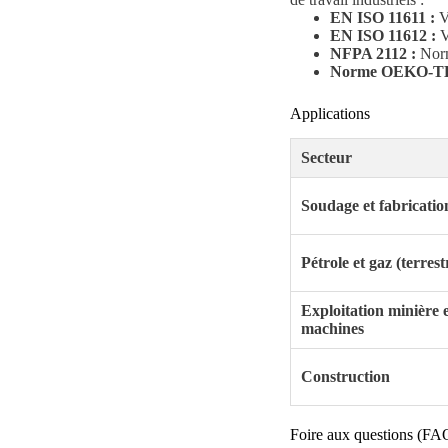
EN ISO 11611 :
Vê
EN ISO 11612 :
V
NFPA 2112 :
Norme
Norme OEKO-TE
Applications
Secteur
Soudage et fabricatio
Pétrole et gaz (terrest
Exploitation minière 
machines
Construction
Foire aux questions (FA