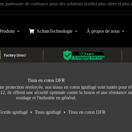
tre partenaire de confiance pour des solutions textiles plus sûres et plus
Produits
Achats
Technologie
À propos de nous
Tissu en coton DFR
une protection renforcée, nos tissus en coton ignifugé sont traités pour ré
s offrent une sécurité optimale contre la fusion et une résistance sup
soudage et l'industrie en général.
Textile ignifugé
Tissu ignifugé
Tissu en coton DFR
il