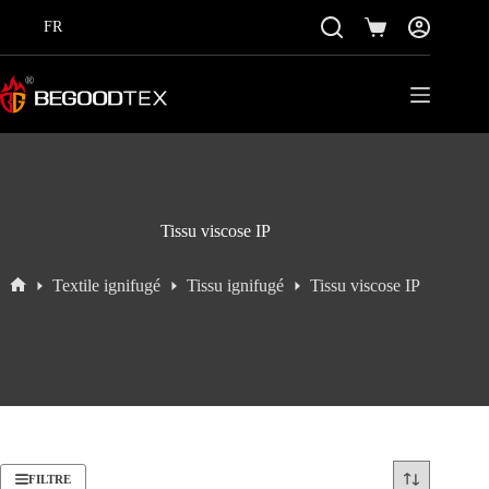
Passer
au
FR
Panier
contenu
Tissu viscose IP
Textile ignifugé
Tissu ignifugé
Tissu viscose IP
Accueil
FILTRE