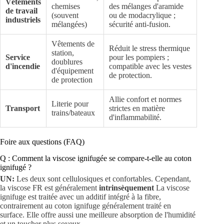
Vêtements
chemises
des mélanges d'aramide
de travail
(souvent
ou de modacrylique ;
industriels
mélangées)
sécurité anti-fusion.
Vêtements de
Réduit le stress thermique
station,
Service
pour les pompiers ;
doublures
d'incendie
compatible avec les vestes
d'équipement
de protection.
de protection
Allie confort et normes
Literie pour
Transport
strictes en matière
trains/bateaux
d'inflammabilité.
Foire aux questions (FAQ)
Q : Comment la viscose ignifugée se compare-t-elle au coton
ignifugé ?
UN:
Les deux sont cellulosiques et confortables. Cependant,
la viscose FR est généralement
intrinsèquement
La viscose
ignifuge est traitée avec un additif intégré à la fibre,
contrairement au coton ignifuge généralement traité en
surface. Elle offre aussi une meilleure absorption de l'humidité
et un toucher plus soyeux.